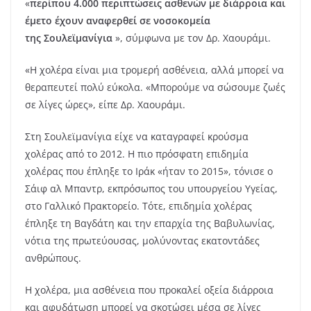
«
περίπου 4.000 περιπτώσεις ασθενών με διάρροια και
έμετο έχουν αναφερθεί σε νοσοκομεία
της
Σουλεϊμανίγια
», σύμφωνα με τον Δρ.
Χαουράμι
.
«Η χολέρα είναι μια τρομερή ασθένεια, αλλά μπορεί να
θεραπευτεί πολύ εύκολα. «Μπορούμε να σώσουμε ζωές
σε λίγες ώρες», είπε Δρ. Χαουράμι.
Στη Σουλεϊμανίγια είχε να καταγραφεί κρούσμα
χολέρας από το 2012. Η πιο πρόσφατη επιδημία
χολέρας που έπληξε το Ιράκ «ήταν το 2015», τόνισε ο
Σάιφ αλ Μπαντρ, εκπρόσωπος του υπουργείου Υγείας,
στο Γαλλικό Πρακτορείο. Τότε, επιδημία χολέρας
έπληξε τη Βαγδάτη και την επαρχία της Βαβυλωνίας,
νότια της πρωτεύουσας, μολύνοντας εκατοντάδες
ανθρώπους.
Η χολέρα, μια ασθένεια που προκαλεί οξεία διάρροια
και αφυδάτωση μπορεί να σκοτώσει μέσα σε λίγες