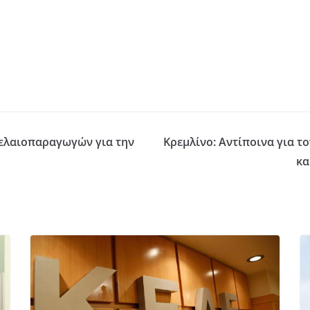
 ελαιοπαραγωγών για την
Κρεμλίνο: Αντίποινα για τ
κα