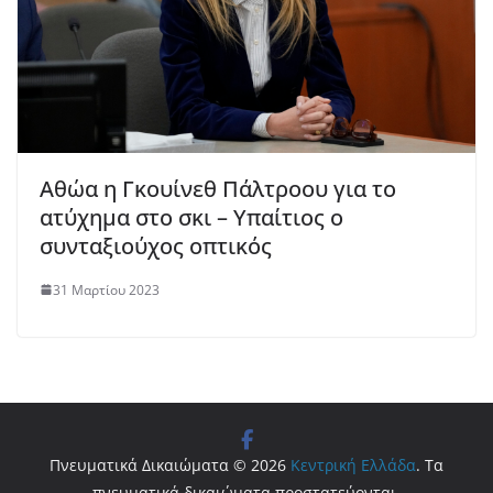
Αθώα η Γκουίνεθ Πάλτροου για το
ατύχημα στο σκι – Υπαίτιος ο
συνταξιούχος οπτικός
31 Μαρτίου 2023
Πνευματικά Δικαιώματα © 2026
Κεντρική Ελλάδα
. Τα
πνευματικά δικαιώματα προστατεύονται.