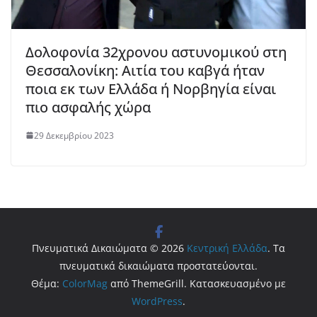
Δολοφονία 32χρονου αστυνομικού στη
Θεσσαλονίκη: Αιτία του καβγά ήταν
ποια εκ των Ελλάδα ή Νορβηγία είναι
πιο ασφαλής χώρα
29 Δεκεμβρίου 2023
Πνευματικά Δικαιώματα © 2026
Κεντρική Ελλάδα
. Τα
πνευματικά δικαιώματα προστατεύονται.
Θέμα:
ColorMag
από ThemeGrill. Κατασκευασμένο με
WordPress
.