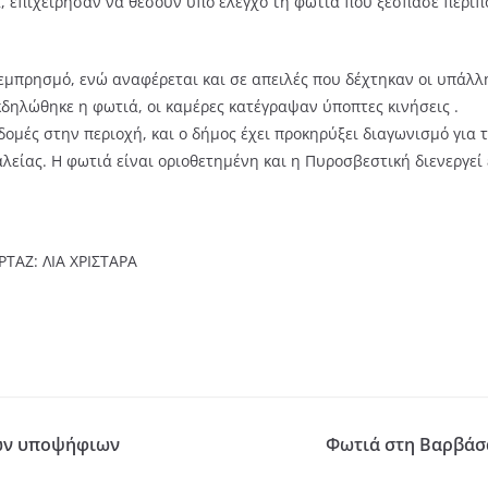
, επιχείρησαν να θέσουν υπό έλεγχο τη φωτιά που ξέσπασε περίπ
εμπρησμό, ενώ αναφέρεται και σε απειλές που δέχτηκαν οι υπάλλ
κδηλώθηκε η φωτιά, οι καμέρες κατέγραψαν ύποπτες κινήσεις .
οδομές στην περιοχή, και ο δήμος έχει προκηρύξει διαγωνισμό για
λείας. Η φωτιά είναι οριοθετημένη και η Πυροσβεστική διενεργεί 
ΤΑΖ: ΛΙΑ ΧΡΙΣΤΑΡΑ
των υποψήφιων
Φωτιά στη Βαρβάσα