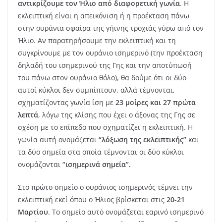
αντικρίζουμε τον Ήλιο από διαφορετική γωνία
. Η
εκλειπτική είναι η απεικόνιση ή η προέκταση πάνω
στην ουράνια σφαίρα της γήινης τροχιάς γύρω από τον
Ήλιο. Αν παρατηρήσουμε την εκλειπτική και τη
συγκρίνουμε με τον ουράνιο ισημερινό (την προέκταση
δηλαδή του ισημερινού της Γης και την αποτύπωσή
του πάνω στον ουράνιο θόλο), θα δούμε ότι οι δύο
αυτοί κύκλοι δεν συμπίπτουν, αλλά τέμνονται,
σχηματίζοντας γωνία ίση με
23 μοίρες και 27 πρώτα
λεπτά
, λόγω της κλίσης που έχει ο άξονας της Γης σε
σχέση με το επίπεδο που σχηματίζει η εκλειπτική. Η
γωνία αυτή ονομάζεται
“λόξωση της εκλειπτικής”
και
τα δύο σημεία στα οποία τέμνονται οι δύο κύκλοι
ονομάζονται
“ισημερινά σημεία”.
Στο πρώτο σημείο ο ουράνιος ισημερινός τέμνει την
εκλειπτική εκεί όπου ο Ήλιος βρίσκεται στις
20-21
Μαρτίου
. Το σημείο αυτό ονομάζεται εαρινό ισημερινό