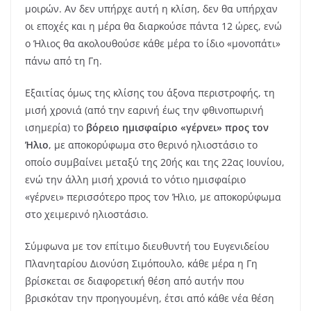
μοιρών. Αν δεν υπήρχε αυτή η κλίση, δεν θα υπήρχαν
οι εποχές και η μέρα θα διαρκούσε πάντα 12 ώρες, ενώ
ο Ήλιος θα ακολουθούσε κάθε μέρα το ίδιο «μονοπάτι»
πάνω από τη Γη.
Εξαιτίας όμως της κλίσης του άξονα περιστροφής, τη
μισή χρονιά (από την εαρινή έως την φθινοπωρινή
ισημερία) το
βόρειο ημισφαίριο «γέρνει» προς τον
Ήλιο
, με αποκορύφωμα στο θερινό ηλιοστάσιο το
οποίο συμβαίνει μεταξύ της 20ής και της 22ας Ιουνίου,
ενώ την άλλη μισή χρονιά το νότιο ημισφαίριο
«γέρνει» περισσότερο προς τον Ήλιο, με αποκορύφωμα
στο χειμερινό ηλιοστάσιο.
Σύμφωνα με τον επίτιμο διευθυντή του Ευγενιδείου
Πλανηταρίου Διονύση Σιμόπουλο, κάθε μέρα η Γη
βρίσκεται σε διαφορετική θέση από αυτήν που
βρισκόταν την προηγουμένη, έτσι από κάθε νέα θέση