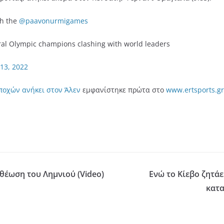
th the
@paavonurmigames
veral Olympic champions clashing with world leaders
 13, 2022
ποχών ανήκει στον Άλεν
εμφανίστηκε πρώτα στο
www.ertsports.gr
οθέωση του Λημνιού (Video)
Ενώ το Κίεβο ζητά
κατ