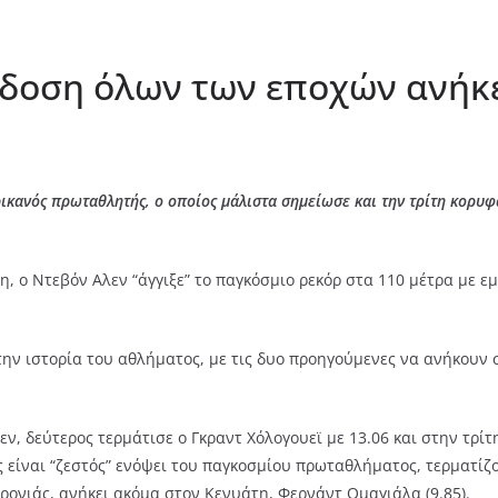
ίδοση όλων των εποχών ανήκε
κανός πρωταθλητής, ο οποίος μάλιστα σημείωσε και την τρίτη κορυφ
κη, ο Ντεβόν Αλεν “άγγιξε” το παγκόσμιο ρεκόρ στα 110 μέτρα με 
ην ιστορία του αθλήματος, με τις δυο προηγούμενες να ανήκουν 
, δεύτερος τερμάτισε ο Γκραντ Χόλογουεϊ με 13.06 και στην τρίτ
πως είναι “ζεστός” ενόψει του παγκοσμίου πρωταθλήματος, τερματί
ρονιάς, ανήκει ακόμα στον Κενυάτη, Φερνάντ Ομαγιάλα (9.85).