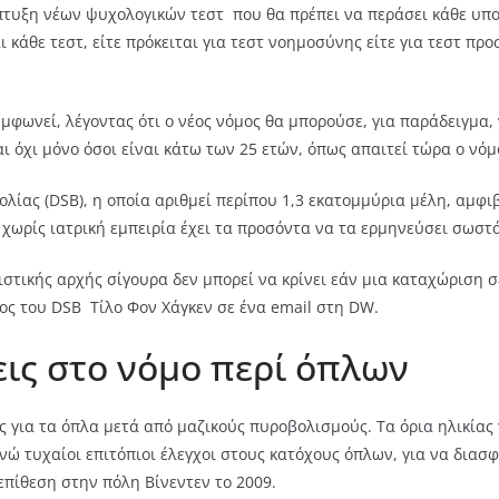
πτυξη νέων ψυχολογικών τεστ που θα πρέπει να περάσει κάθε υπ
ι κάθε τεστ, είτε πρόκειται για τεστ νοημοσύνης είτε για τεστ πρ
φωνεί, λέγοντας ότι ο νέος νόμος θα μπορούσε, για παράδειγμα, 
 όχι μόνο όσοι είναι κάτω των 25 ετών, όπως απαιτεί τώρα ο νόμ
λίας (DSB), η οποία αριθμεί περίπου 1,3 εκατομμύρια μέλη, αμφ
ς χωρίς ιατρική εμπειρία έχει τα προσόντα να τα ερμηνεύσει σωστά
στικής αρχής σίγουρα δεν μπορεί να κρίνει εάν μια καταχώριση σ
ος του DSB Τίλο Φον Χάγκεν σε ένα email στη DW.
ις στο νόμο περί όπλων
 για τα όπλα μετά από μαζικούς πυροβολισμούς. Τα όρια ηλικίας
νώ τυχαίοι επιτόπιοι έλεγχοι στους κατόχους όπλων, για να διασ
επίθεση στην πόλη Βίνεντεν το 2009.