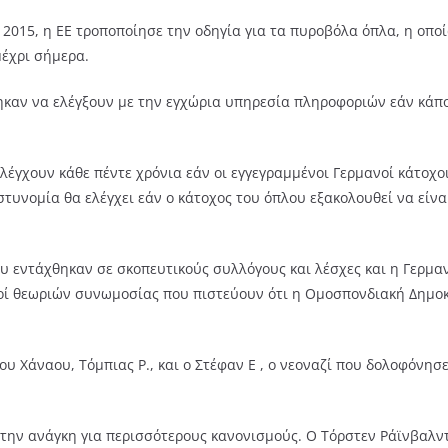
ο 2015, η ΕΕ τροποποίησε την οδηγία για τα πυροβόλα όπλα, η οπ
μέχρι σήμερα.
αν να ελέγξουν με την εγχώρια υπηρεσία πληροφοριών εάν κάποι
ελέγχουν κάθε πέντε χρόνια εάν οι εγγεγραμμένοι Γερμανοί κάτοχ
στυνομία θα ελέγχει εάν ο κάτοχος του όπλου εξακολουθεί να είνα
υ εντάχθηκαν σε σκοπευτικούς συλλόγους και λέσχες και η Γερμαν
δοί θεωριών συνωμοσίας που πιστεύουν ότι η Ομοσπονδιακή Δημοκρ
ου Χάναου, Tόμπιας Ρ., και ο Στέφαν E , ο νεοναζί που δολοφόνησ
 την ανάγκη για περισσότερους κανονισμούς. Ο Τόρστεν Ράϊνβαλν