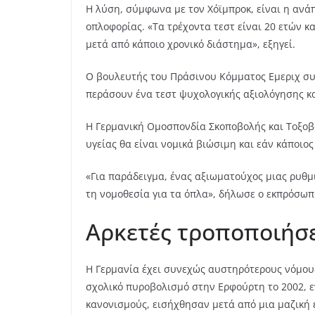
Η λύση, σύμφωνα με τον Χόϊμπροκ, είναι η ανά
οπλοφορίας. «Τα τρέχοντα τεστ είναι 20 ετών κα
μετά από κάποιο χρονικό διάστημα», εξηγεί.
Ο βουλευτής του Πράσινου Κόμματος Eμεριχ συμ
περάσουν ένα τεστ ψυχολογικής αξιολόγησης και
Η Γερμανική Ομοσπονδία Σκοποβολής και Τοξοβο
υγείας θα είναι νομικά βιώσιμη και εάν κάποιο
«Για παράδειγμα, ένας αξιωματούχος μιας ρυθμι
τη νομοθεσία για τα όπλα», δήλωσε ο εκπρόσωπ
Αρκετές τροποποιήσε
Η Γερμανία έχει συνεχώς αυστηρότερους νόμους
σχολικό πυροβολισμό στην Ερφούρτη το 2002, ε
κανονισμούς, εισήχθησαν μετά από μια μαζική 