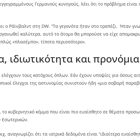
εγγεγραμμένους Γερμανούς κυνηγούς, λέει ότι το πρόβλημα είναι
έει ο Ράϊνβαλντ στη DW. “Τα γεγονότα ήταν στο τραπέζι. Ήταν γν
οργανωθεί καλύτερα, αυτό το άτομο θα μπορούσε να είχε απομακρυ
απλώς «πλασέμπο», τίποτα περισσότερο».
, ιδιωτικότητα και προνόμια
να ελέγχουν τους κατόχους όπλων. Εάν έχουν υποψίες για όσους α
 τοπικοί έλεγχοι της αστυνομίας συνιστούν ήδη «μια σοβαρή παρα
, το κυβερνητικό κόμμα που είναι πιο ευαίσθητο σε θέματα προσω
υ Εσωτερικών.
, αναγνωρίζει ότι τα ιατρικά δεδομένα είναι “ιδιαίτερα ευαίσθη