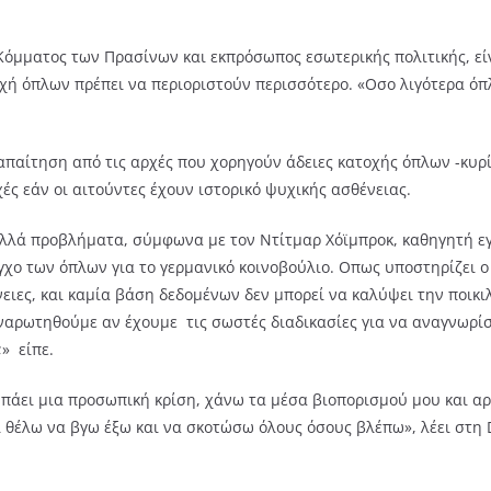
Κόμματος των Πρασίνων και εκπρόσωπος εσωτερικής πολιτικής, εί
τοχή όπλων πρέπει να περιοριστούν περισσότερο. «Οσο λιγότερα όπ
παίτηση από τις αρχές που χορηγούν άδειες κατοχής όπλων -κυρ
ές εάν οι αιτούντες έχουν ιστορικό ψυχικής ασθένειας.
πολλά προβλήματα, σύμφωνα με τον Ντίτμαρ Χόϊμπροκ, καθηγητή 
γχο των όπλων για το γερμανικό κοινοβούλιο. Οπως υποστηρίζει ο
νειες, και καμία βάση δεδομένων δεν μπορεί να καλύψει την ποι
αρωτηθούμε αν έχουμε τις σωστές διαδικασίες για να αναγνωρί
» είπε.
τυπάει μια προσωπική κρίση, χάνω τα μέσα βιοπορισμού μου και 
ι θέλω να βγω έξω και να σκοτώσω όλους όσους βλέπω», λέει στη 