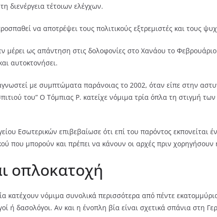
 τη διενέργεια τέτοιων ελέγχων.
προσπαθεί να αποτρέψει τους πολιτικούς εξτρεμιστές και τους ψυ
 εν μέρει ως απάντηση στις δολοφονίες στο Χανάου το Φεβρουάρι
και αυτοκτονήσει.
αγνωστεί με συμπτώματα παράνοιας το 2002, όταν είπε στην αστυν
πιτιού του” Ο Τόμπιας Ρ. κατείχε νόμιμα τρία όπλα τη στιγμή των
ίου Εσωτερικών επιβεβαίωσε ότι επί του παρόντος εκπονείται έ
ικού που μπορούν και πρέπει να κάνουν οι αρχές πριν χορηγήσουν
αι οπλοκατοχή
ία κατέχουν νόμιμα συνολικά περισσότερα από πέντε εκατομμύρι
ί ή δασολόγοι. Αν και η ένοπλη βία είναι σχετικά σπάνια στη Γε