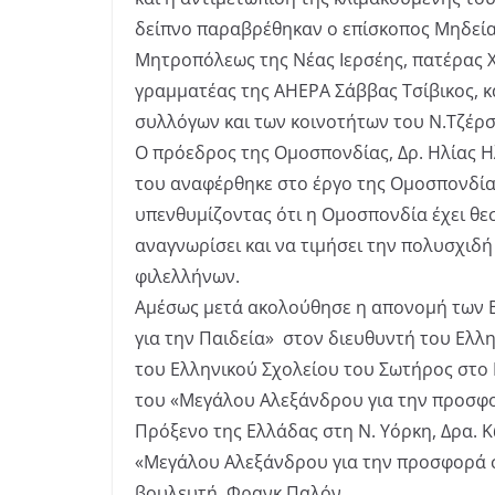
δείπνο παραβρέθηκαν ο επίσκοπος Μηδεία
Μητροπόλεως της Νέας Ιερσέης, πατέρας 
γραμματέας της AHEPA Σάββας Τσίβικος, 
συλλόγων και των κοινοτήτων του Ν.Τζέρσ
Ο πρόεδρος της Ομοσπονδίας, Δρ. Ηλίας Η
του αναφέρθηκε στο έργο της Ομοσπονδία
υπενθυμίζοντας ότι η Ομοσπονδία έχει θε
αναγνωρίσει και να τιμήσει την πολυσχιδ
φιλελλήνων.
Αμέσως μετά ακολούθησε η απονομή των 
για την Παιδεία» στον διευθυντή του Ελλ
του Ελληνικού Σχολείου του Σωτήρος στο
του «Μεγάλου Αλεξάνδρου για την προσφο
Πρόξενο της Ελλάδας στη Ν. Υόρκη, Δρα. 
«Μεγάλου Αλεξάνδρου για την προσφορά 
βουλευτή, Φρανκ Παλόν.