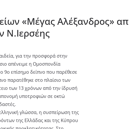
είων «Μέγας Αλέξανδρος» απ
ν Ν.Ιερσέης
αιδεία, για την προσφορά στην
όσιο απένειμε η Ομοσπονδία
το 9ο επίσημο δείπνο που παρέθεσε
ίπνο παρατέθηκε στο πλαίσιο των
τειο των 13 χρόνων από την ίδρυσή
η απονομή υποτροφιών σε οκτώ
δαστές.
ελληνική γλώσσα, η συσπείρωση της
ρόντων της Ελλάδας και της Κύπρου
υρκικής προκλητικότητας. Στο