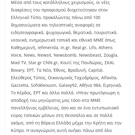
Μέσα από τους κατάλληλους χειρισμούς, οι νέες
διακρίσεις του προορισμού διοχετεύτηκαν στον
Ελληνικό Τύπο, προκαλώντας πάνω από 100
δημοσιεύματα και τηλεοπτικές αναφορές σε
ειδησεογραφικά, ψυχαγωγικά, θεματικά, τουριστικά,
νεανικά, ενημερωτικά τοπικά και εθνικά ΜΜΕ όπως
Καθημερινή, iefimerida, In.gr, Real.gr, Lifo, Athens
Voice, News, Newsit, Newsbomb, Newsbeast, Zougla,
Mad TV, Star.gr CNN.gr, Κουτί της Πανδώρας, ΣΚΑΙ,
Bovary, ΕΡΤ, Τα Νέα, Έθνος, Βραδυνή, Capital,
Ελεύθερος Τύπος, Οικονομικός Ταχυδρόμος, Alfavita,
Gazzetta, Sofokleousin, Galaxy92, Αθήνα 984, Ειρηνικά,
Το Κέρδος, ΕΡΤ και άλλα πολλά. «Ήταν πρωτόγνωρη η
αποδοχή του μηνύματος μας τόσο στα ΜΜΕ
πανελλήνιας εμβέλειας, όσο και σε ένα εντυπωσιακό
εύρος τοπικών μέσων στη Θεσσαλία και σε πολλά
ακόμη, από τη Βόρεια Ελλάδα μέχρι την Κρήτη και την
Κύπρο. Η αναγνώριση αυτή ανήκει πάνω από όλα