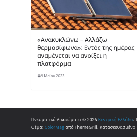
«Ανακυκλώνω – Αλλάζω
θερμοσίφωνα»: Εντός της ημέρας
αναμένεται να ανοίξει η
πλατφόρμα
9 Μαΐου 2023
Πνευματικά Δικαιώματα © 2026
Κεντρική Ελλάδα
.
Θέμα:
ColorMag
από ThemeGrill. Κατασκευασμένο