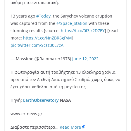
ακόμη πιο εντυπωσιακή.
13 years ago
#Today
, the Sarychev volcano eruption
was captured from the
@Space_Station
with these
stunning results [source:
https://t.co/0l3jr2D7EY
] [read
more:
https://t.co/NnZBR6gFyM
]
pic.twitter.com/Scsz30L7cA
— Massimo (@Rainmaker1973)
June 12, 2022
Η φωτογραφία αυτή τραβήχτηκε 13 ολόκληρα χρόνια
πριν από τον Διεθνή Διαστημικό Σταθμό, χωρίς όμως να
έχει χάσει καθόλου από τη μαγεία της.
Πηγή:
EarthObservatory
NASA
www.ertnews.gr
Διαβάστε περισσότερα…
Read More