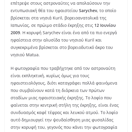
επέτρεψε στους αστροναύτες να απολαύσουν την
εντυπωσιακή θέα του ηφαιστείου
Sarychev,
το οποίο
βρίσκεται στα νησιά Kuril, βορειοανατολικά της
Ιαπωνίας, σε πρώιμο στάδιο έκρηξης στις
12 Ιουνίου
2009
. Η κορυφή Sarychev είναι ένα από τα πιο ενεργά
ηφαίστεια στην αλυσίδα του νησιού Kuril και
συγκεκριμένα βρίσκεται στο βορειοδυτικό άκρο του
νησιού Matua.
Η φωτογραφία που τραβήχτηκε από τον αστροναύτη
είναι εκπληκτική, κυρίως όμως για τους
ηφαιστειολόγους, διότι καταγράφει πολλά φαινόμενα
που συμβαίνουν κατά τη διάρκεια των πρώτων
σταδίων μιας ηφαιστειακής έκρηξης. Το λοφίο που
φαίνεται στην κεντρική στήλη της έκρηξης, είναι ένας
συνδυασμός καφέ τέφρας και λευκού ατμού. Το λοφίο
αυτό δημιουργεί την ψευδαίσθηση μιας φυσαλίδας
στην κορυφή του, γεγονός που κάνει την φωτογραφία