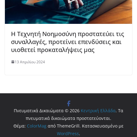
Η Τεχνητή Νοημοσύνη προστατεύει τις
συναλλαγές, προτείνει επενδύσεις και
υιοθετεί προκαταλήψεις μας
13 Απριλίου 2024
Πνευματικά Δικαιώματα © 2026
Κεντρική Ελλάδα
. Τα
πνευματικά δικαιώματα προστατεύονται.
Θέμα:
ColorMag
από ThemeGrill. Κατασκευασμένο με
WordPress
.