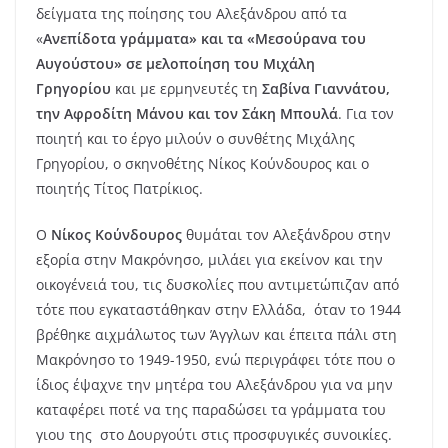
δείγματα της ποίησης του Αλεξάνδρου από τα
«
Ανεπίδοτα γράμματα» και τα «Μεσούρανα του
Αυγούστου» σε μελοποίηση του Μιχάλη
Γρηγορίου
και με ερμηνευτές τη
Σαβίνα Γιαννάτου,
την Αφροδίτη Μάνου και τον Σάκη Μπουλά
. Για τον
ποιητή και το έργο μιλούν ο συνθέτης Μιχάλης
Γρηγορίου, ο σκηνοθέτης Νίκος Κούνδουρος και ο
ποιητής Τίτος Πατρίκιος.
Ο
Νίκος Κούνδουρος
θυμάται τον Αλεξάνδρου στην
εξορία στην Μακρόνησο, μιλάει για εκείνον και την
οικογένειά του, τις δυσκολίες που αντιμετώπιζαν από
τότε που εγκαταστάθηκαν στην Ελλάδα, όταν το 1944
βρέθηκε αιχμάλωτος των Άγγλων και έπειτα πάλι στη
Μακρόνησο το 1949-1950, ενώ περιγράφει τότε που ο
ίδιος έψαχνε την μητέρα του Αλεξάνδρου για να μην
καταφέρει ποτέ να της παραδώσει τα γράμματα του
γιου της στο Δουργούτι στις προσφυγικές συνοικίες.