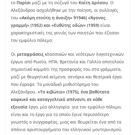
το
Παρίσι
μαζί με τη σύζυγό του
Καίτη Δρόσου
. Ο
Αλεξάνδρου ασχολήθηκε με την ποίηση, οι συλλογές
του
«Ακόμη ετούτη η άνοιξη» 91946) «Άγονος
γραμμή» (1952) και «Ευθύτης οδών» (1959)
είναι
χαρακτηριστικές της γενιάς των ποιητών που έζησαν
τον εμφύλιο πόλεμο.
Οι
μεταφράσεις
κλασσικών και νεότερων λογοτεχνικών
έργων από Ρωσία, ΗΠΑ, Βρετανία και Γαλλία αποτελούν
σημαντικό κομμάτι της προσφοράς του στα γράμματα,
μαζί με θεωρητικά κείμενα, σενάρια και θεατρικά έργα
που έγραψε. Το μοναδικό μυθιστόρημα του
Αλεξάνδρου,
«Το κιβώτιο» (1975), ένα βαθύτατα
καφκικό και καταγγελτικό απέναντι σε κάθε
εξουσία
έργο, μία αλληγορία για τον εμφύλιο πόλεμο,
είναι και το έργο για το οποίο έγινε περισσότερο
γνωστός ο συγγραφέας, μιας και θεωρείται ένα από τα
σπάνια αριστουργήματα του ελληνικού μοντερνισμού.