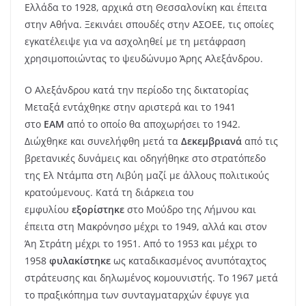
Ελλάδα το 1928, αρχικά στη Θεσσαλονίκη και έπειτα
στην Αθήνα. Ξεκινάει σπουδές στην ΑΣΟΕΕ, τις οποίες
εγκατέλειψε για να ασχοληθεί με τη μετάφραση
χρησιμοποιώντας το ψευδώνυμο Άρης Αλεξάνδρου.
Ο Αλεξάνδρου κατά την περίοδο της δικτατορίας
Μεταξά εντάχθηκε στην αριστερά και το 1941
στο
ΕΑΜ
από το οποίο θα αποχωρήσει το 1942.
Διώχθηκε και συνελήφθη μετά τα
Δεκεμβριανά
από τις
βρετανικές δυνάμεις και οδηγήθηκε στο στρατόπεδο
της Ελ Ντάμπα στη Λιβύη μαζί με άλλους πολιτικούς
κρατούμενους. Κατά τη διάρκεια του
εμφυλίου
εξορίστηκε
στο Μούδρο της Λήμνου και
έπειτα στη Μακρόνησο μέχρι το 1949, αλλά και στον
Άη Στράτη μέχρι το 1951. Από το 1953 και μέχρι το
1958
φυλακίστηκε
ως καταδικασμένος ανυπόταχτος
στράτευσης και δηλωμένος κομουνιστής. Το 1967 μετά
το πραξικόπημα των συνταγματαρχών έφυγε για