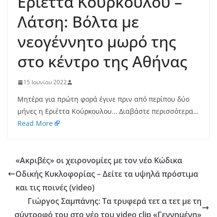
Εριέττα Κούρκουλου –
Λάτση: Βόλτα με
νεογέννητο μωρό της
στο κέντρο της Αθήνας
15 Ιουνίου 2022
Μητέρα για πρώτη φορά έγινε πριν από περίπου δύο
μήνες η Εριέττα Κούρκουλου… Διαβάστε περισσότερα…
Read More
«Ακριβές» οι χειρονομίες με τον νέο Κώδικα
Οδικής Κυκλοφορίας – Δείτε τα υψηλά πρόστιμα
και τις ποινές (video)
Γιώργος Σαμπάνης: Τα τρυφερά τετ α τετ με τη
σύντροφό του στο νέο του video clip «Γεννημένη»