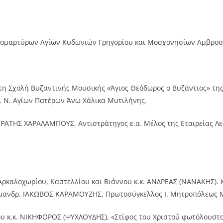
ϊερομαρτύρων Αγίων Κυδωνιών Γρηγορίου και Μοσχονησίων Αμβροσ
ό τη Σχολή Βυζαντινής Μουσικής «Άγιος Θεόδωρος ο Βυζάντιος» τη
. Ν. Αγίων Πατέρων Άνω Χάλικα Μυτιλήνης.
. ΣΤΡΑΤΗΣ ΧΑΡΑΛΑΜΠΟΥΣ, Αντιστράτηγος ε.α. Μέλος της Εταιρείας 
 Αρκαλοχωρίου, Καστελλίου και Βιάννου κ.κ. ΑΝΔΡΕΑΣ (ΝΑΝΑΚΗΣ).
χιμανδρ. ΙΑΚΩΒΟΣ ΚΑΡΑΜΟΥΖΗΣ, Πρωτοσύγκελλος Ι. Μητροπόλεως 
ίου κ.κ. ΝΙΚΗΦΟΡΟΣ (ΨΥΧΛΟΥΔΗΣ), «Στίφος του Χριστού φωτόλουστο