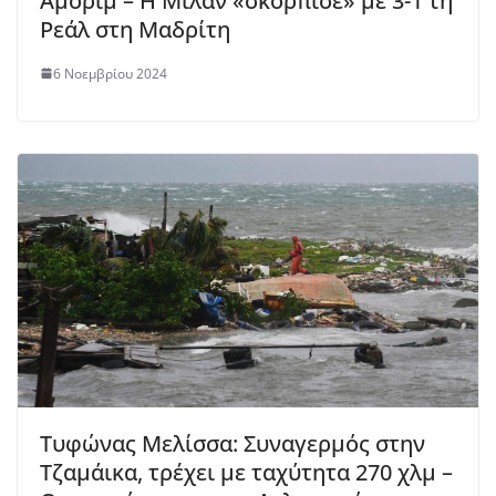
Αμορίμ – Η Μίλαν «σκόρπισε» με 3-1 τη
Ρεάλ στη Μαδρίτη
6 Νοεμβρίου 2024
Τυφώνας Μελίσσα: Συναγερμός στην
Τζαμάικα, τρέχει με ταχύτητα 270 χλμ –