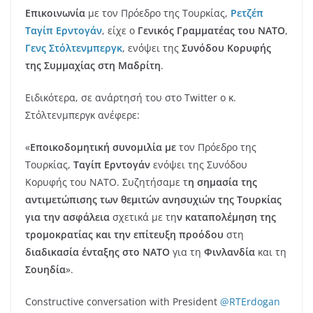
Eπικοινωνία
με τον Πρόεδρο της Τουρκίας,
Ρετζέπ
Ταγίπ Ερντογάν
, είχε ο
Γενικός Γραμματέας του ΝΑΤΟ
,
Γενς Στόλτενμπεργκ
, ενόψει της
Συνόδου Κορυφής
της Συμμαχίας στη Μαδρίτη
.
Ειδικότερα, σε ανάρτησή του στο Twitter ο κ.
Στόλτενμπεργκ ανέφερε:
«
Εποικοδομητική συνομιλία με
τον Πρόεδρο της
Τουρκίας,
Ταγίπ Ερντογάν
ενόψει της Συνόδου
Κορυφής του ΝΑΤΟ. Συζητήσαμε τ
η σημασία της
αντιμετώπισης των θεμιτών ανησυχιών της Τουρκίας
για την ασφάλεια
σχετικά με τη
ν καταπολέμηση της
τρομοκρατίας και την επίτευξη προόδου
στη
διαδικασία ένταξης στο ΝΑΤΟ
για τη
Φινλανδία
και τη
Σουηδία
».
Constructive conversation with President
@RTErdogan