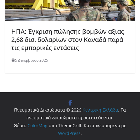
ΗΠΑ: Έγκριση πώλησης βομβών αξίας
2,68 δισ. δολαρίων στον Καναδά παρά
τις εμπορικές εντάσεις
5 Δεκεμβρίου 2025
Πνευματικά Δικαιώματα © 2026
Κεντρική Ελλάδα
. Τα
πνευματικά δικαιώματα προστατεύονται.
Θέμα:
ColorMag
από ThemeGrill. Κατασκευασμένο με
WordPress
.