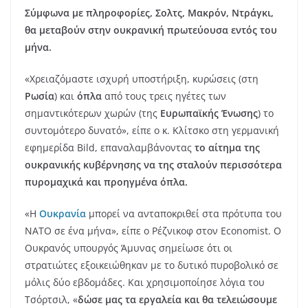
Σύμφωνα με πληροφορίες, Σολτς, Μακρόν, Ντράγκι,
θα μεταβούν στην ουκρανική πρωτεύουσα εντός του
μήνα.
«Χρειαζόμαστε ισχυρή υποστήριξη, κυρώσεις (στη
Ρωσία
) και
όπλα
από τους τρεις ηγέτες των
σημαντικότερων χωρών (της
Ευρωπαϊκής Ένωσης
) το
συντομότερο δυνατό», είπε ο κ. Κλίτσκο στη γερμανική
εφημερίδα Bild, επαναλαμβάνοντας
το αίτημα της
ουκρανικής κυβέρνησης να της σταλούν περισσότερα
πυρομαχικά και προηγμένα όπλα.
«Η
Ουκρανία
μπορεί να ανταποκριθεί στα πρότυπα του
ΝΑΤΟ σε ένα μήνα», είπε ο Ρέζνικοφ στον Economist. Ο
Ουκρανός υπουργός Άμυνας σημείωσε ότι οι
στρατιώτες εξοικειώθηκαν με το δυτικό πυροβολικό σε
μόλις δύο εβδομάδες. Και χρησιμοποίησε λόγια του
Τσόρτσιλ, «
δώσε μας τα εργαλεία και θα τελειώσουμε