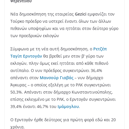
Φερεντίνου
Νέα δημοσκόπηση της εταιρείας
Gezici
εμφανίζει τον
Τούρκο πρόεδρο να υστερεί έναντι όλων των άλλων
πιθανών υποψηφίων και να ηττάται στον δεύτερο γύρο
των προεδρικών εκλογών
Σύμφωνα με τη νέα αυτή δημοσκόπηση, ο
Ρετζέπ
Ταγίπ Ερντογάν
θα βρεθεί μεν στον β’ γύρο των
εκλογών, πλην όμως εκεί ηττάται από κάθε πιθανό
αντίπαλο. Ο νυν πρόεδρος συγκεντρώνει 36,4%
απέναντι στον
Μανσούρ Γιαβάς
– νυν δήμαρχο
Άγκυρας – ο οποίος εξελέγη με το ΡΛΚ συγκεντρώνει
50,3%. Απέναντι στον δήμαρχο Κωνσταντινούπολης,
επίσης εκλεγμένο με το ΡΛΚ, ο Ερντογάν συγκεντρώνει
39,4% έναντι 46,7% του
Ιμάμογλου
.
Ο Ερντογάν ήρθε δεύτερος για πρώτη φορά εδώ και 20
χρόνια.