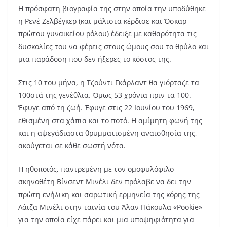
Η πρόσφατη βιογραφία της στην οποία την υποδύθηκε
η Ρενέ Ζελβέγκερ (και μάλιστα κέρδισε και Όσκαρ
πρώτου γυναικείου ρόλου) έδειξε με καθαρότητα τις
δυσκολίες του να φέρεις στους ώμους σου το θρύλο και
μια παράδοση που δεν ήξερες το κόστος της.
Στις 10 του μήνα, η Τζούντι Γκάρλαντ θα γιόρταζε τα
100στά της γενέθλια. Όμως 53 χρόνια πριν τα 100.
Έφυγε από τη ζωή. Έφυγε στις 22 Ιουνίου του 1969,
εθισμένη στα χάπια και το ποτό. Η αμίμητη φωνή της
και η αψεγάδιαστα θρυμματισμένη αναισθησία της,
ακούγεται σε κάθε σωστή νότα.
Η ηθοποιός, παντρεμένη με τον ομοφυλόφιλο
σκηνοθέτη Βίνσεντ Μινέλι δεν πρόλαβε να δει την
πρώτη ενήλικη και σαρωτική ερμηνεία της κόρης της
Λάιζα Μινέλι στην ταινία του Άλαν Πάκουλα «
Pookie
»
για την οποία είχε πάρει και μια υποψηφιότητα για