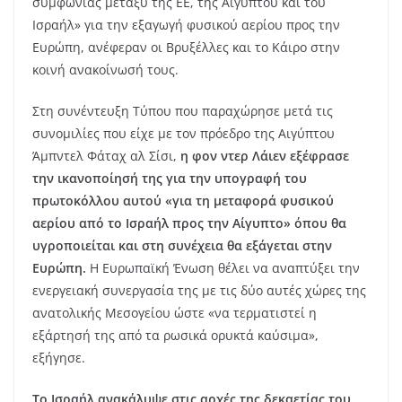
συμφωνίας μεταξύ της ΕΕ, της Αιγύπτου και του
Ισραήλ» για την εξαγωγή φυσικού αερίου προς την
Ευρώπη, ανέφεραν οι Βρυξέλλες και το Κάιρο στην
κοινή ανακοίνωσή τους.
Στη συνέντευξη Τύπου που παραχώρησε μετά τις
συνομιλίες που είχε με τον πρόεδρο της Αιγύπτου
Άμπντελ Φάταχ αλ Σίσι,
η φον ντερ Λάιεν εξέφρασε
την ικανοποίησή της για την υπογραφή του
πρωτοκόλλου αυτού «για τη μεταφορά φυσικού
αερίου από το Ισραήλ προς την Αίγυπτο» όπου θα
υγροποιείται και στη συνέχεια θα εξάγεται στην
Ευρώπη.
Η Ευρωπαϊκή Ένωση θέλει να αναπτύξει την
ενεργειακή συνεργασία της με τις δύο αυτές χώρες της
ανατολικής Μεσογείου ώστε «να τερματιστεί η
εξάρτησή της από τα ρωσικά ορυκτά καύσιμα»,
εξήγησε.
Το Ισραήλ ανακάλυψε στις αρχές της δεκαετίας του