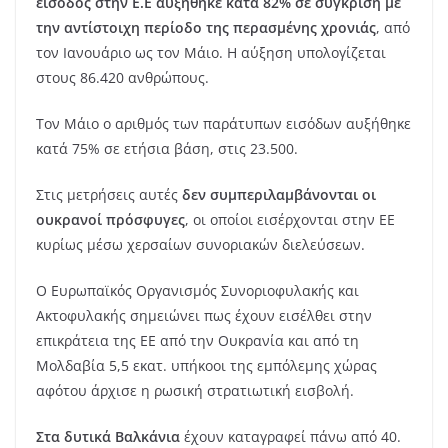
είσοδος στην Ε.Ε αυξήθηκε κατά 82% σε σύγκριση με
την αντίστοιχη περίοδο της περασμένης χρονιάς
, από
τον Ιανουάριο ως τον Μάιο. Η αύξηση υπολογίζεται
στους 86.420 ανθρώπους.
Τον Μάιο ο αριθμός των παράτυπων εισόδων αυξήθηκε
κατά 75% σε ετήσια βάση, στις 23.500.
Στις μετρήσεις αυτές
δεν συμπεριλαμβάνονται οι
ουκρανοί πρόσφυγες
, οι οποίοι εισέρχονται στην ΕΕ
κυρίως μέσω χερσαίων συνοριακών διελεύσεων.
Ο Ευρωπαϊκός Οργανισμός Συνοριοφυλακής και
Ακτοφυλακής σημειώνει πως έχουν εισέλθει στην
επικράτεια της ΕΕ από την Ουκρανία και από τη
Μολδαβία 5,5 εκατ. υπήκοοι της εμπόλεμης χώρας
αφότου άρχισε η ρωσική στρατιωτική εισβολή.
Στα δυτικά Βαλκάνια
έχουν καταγραφεί πάνω από 40.