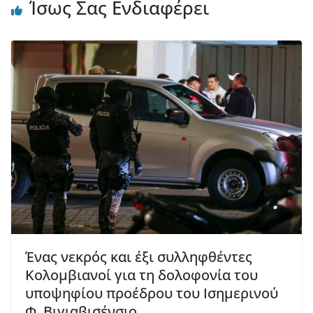
Ίσως Σας Ενδιαφέρει
Ένας νεκρός και έξι συλληφθέντες
Κολομβιανοί για τη δολοφονία του
υποψηφίου προέδρου του Ισημερινού
Φ. Βιγιαβισένσιο