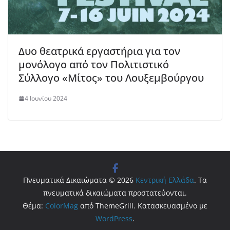
Δυο θεατρικά εργαστήρια για τον
μονόλογο από τον Πολιτιστικό
Σύλλογο «Μίτος» του Λουξεμβούργου
4 Ιουνίου 2024
Πνευματικά Δικαιώματα © 2026
Κεντρική Ελλάδα
. Τα
πνευματικά δικαιώματα προστατεύονται.
Θέμα:
ColorMag
από ThemeGrill. Κατασκευασμένο με
WordPress
.