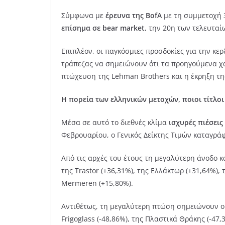
Σύμφωνα με
έρευνα της BofA
με τη συμμετοχή 3
επίσημα σε bear market
, την 20η των τελευταί
Επιπλέον, οι παγκόσμιες προσδοκίες για την κε
τράπεζας να σημειώνουν ότι τα προηγούμενα χα
πτώχευση της Lehman Brothers και η έκρηξη τη
Η πορεία των ελληνικών μετοχών, ποιοι τίτλοι
Μέσα σε αυτό το διεθνές κλίμα
ισχυρές πιέσεις
Φεβρουαρίου, ο Γενικός Δείκτης Τιμών καταγράφ
Από τις αρχές του έτους τη μεγαλύτερη άνοδο κ
της Trastor (+36,31%), της Ελλάκτωρ (+31,64%), 
Mermeren (+15,80%).
Αντιθέτως, τη μεγαλύτερη πτώση σημειώνουν οι μ
Frigoglass (-48,86%), της Πλαστικά Θράκης (-47,