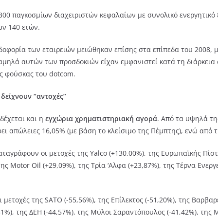
00 παγκοσμίων διαχειριστών κεφαλαίων με συνολικό ενεργητικό 
ων 140 ετών.
ρδοφορία των εταιρειών μειώθηκαν επίσης στα επίπεδα του 2008, 
μηλά αυτών των προσδοκιών είχαν εμφανιστεί κατά τη διάρκεια ά
ς φούσκας του dotcom.
 δείχνουν “αντοχές”
δέχεται και η
εγχώρια χρηματιστηριακή αγορά
. Από τα υψηλά τη
ει απώλειες 16,05% (με βάση το κλείσιμο της Πέμπτης), ενώ από 
αταγράφουν οι μετοχές της Yalco (+130,00%), της Ευρωπαϊκής Πίστ
της Motor Oil (+29,09%), της Τρία ‘Αλφα (+23,87%), της Τέρνα Ενεργ
ετοχές της SATO (-55,56%), της Επίλεκτος (-51,20%), της Βαρβαρέσ
31%), της ΔΕΗ (-44,57%), της Μύλοι Σαραντόπουλος (-41,42%), της M