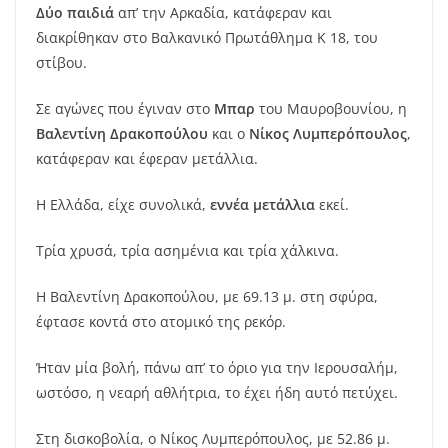
Δύο παιδιά
απ’ την Αρκαδία, κατάφεραν και
διακρίθηκαν στο Βαλκανικό Πρωτάθλημα Κ 18, του
στίβου.
Σε αγώνες που έγιναν στο
Μπαρ
του Μαυροβουνίου, η
Βαλεντίνη Δρακοπούλου
και ο
Νίκος Λυμπερόπουλος
,
κατάφεραν και έφεραν μετάλλια.
Η Ελλάδα, είχε συνολικά,
εννέα μετάλλια
εκεί.
Τρία χρυσά, τρία ασημένια και τρία χάλκινα.
Η Βαλεντίνη Δρακοπούλου, με 69.13 μ. στη σφύρα,
έφτασε κοντά στο ατομικό της ρεκόρ.
Ήταν μία βολή, πάνω απ’ το όριο για την Ιερουσαλήμ,
ωστόσο, η νεαρή αθλήτρια, το έχει ήδη αυτό πετύχει.
Στη δισκοβολία, ο Νίκος Λυμπερόπουλος, με 52.86 μ.