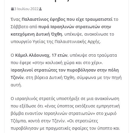
3 Ιουλίου 2022
Ένας
Παλαιστίνιος έφηβος που είχε τραυματιστεί
το
Σάββατο από
πυρά Ισραηλινών στρατιωτών στην
κατεχόμενη Δυτική Όχθη
, υπέκυψε, ανακοίνωσε το
υπουργείο Υγείας της Παλαιστινιακής Αρχής.
Ο
Κάμελ Αλάουναχ, 17 ετών
, υπέκυψε στα τραύματα
που έφερε «στην κοιλιακή χώρα και στο χέρι».
Ι
σραηλινοί στρατιώτες τον πυροβόλησαν στην πόλη
Τζενίν
, στη βόρεια Δυτική Όχθη, σύμφωνα με την πηγή
αυτή.
Ο ισραηλινός στρατός υποστήριξε σε μια ανακοίνωση
που εξέδωσε ότι «ένας ύποπτος εκτόξευσε εμπρηστική
βόμβα εναντίον Ισραηλινών στρατιωτών» στο χωριό
Τζάμπα, κοντά στην Τζενίν. «Οι στρατιώτες
πυροβόλησαν με πραγματικές σφαίρες τον ύποπτο και