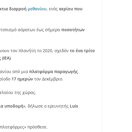
κτια διαρροή
μεθανίου
, ενός
αερίου που
εντοπισμό αόρατων έως σήμερα
ποσοτήτων
νουν τον πλανήτη το 2020, σχεδόν
το ένα τρίτο
(IEA)
.
θανίου από μια
πλατφόρμα παραγωγής
ερίοδο
17 ημερών
τον Δεκέμβριο.
ελαίου της χώρας.
ια υποδομή
», δήλωσε ο ερευνητής
Luis
 πλατφόρμες» πρόσθεσε.