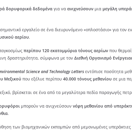
ρά δορυφορικά δεδομένα
για να
ανιχνεύσουν
μια
μεγάλη υπερά
 σημαντικό εργαλείο σε ένα διευρυνόμενο «οπλοστάσιο» για τον 
υσικού αερίου
.
 παγκοσμίως
περίπου 120 εκατομμύρια τόνους αερίων
που θερμαί
ινη δραστηριότητα, σύμφωνα με τον
Διεθνή Οργανισμό Ενέργειας 
nvironmental Science and Technology
Letters
εντόπισε ποσότητα με
υ Μεξικού
που εξέλυε περίπου
40.000 τόνους μεθανίου
σε μια π
ξικό, βρίσκεται σε ένα από τα μεγαλύτερα πεδία παραγωγής πετρ
δορυφόροι
μπορούν να ανιχνεύσουν
νέφη μεθανίου από υπεράκτ
νθια
.
ούθηση των βιομηχανικών εκπομπών από μεμονωμένες υπεράκτιες