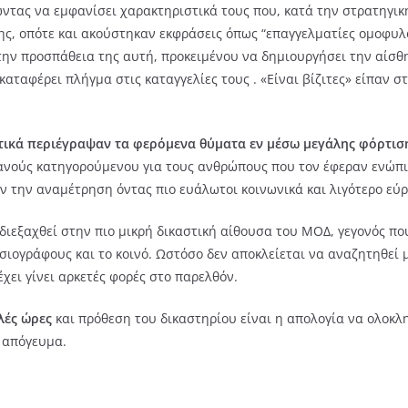
ώντας να εμφανίσει χαρακτηριστικά τους που, κατά την στρατηγική
ς, οπότε και ακούστηκαν εκφράσεις όπως “επαγγελματίες ομοφυλό
στην προσπάθεια της αυτή, προκειμένου να δημιουργήσει την αίσθ
ταφέρει πλήγμα στις καταγγελίες τους . «Είναι βίζιτες» είπαν στ
ικά περιέγραψαν τα φερόμενα θύματα εν μέσω μεγάλης φόρτιση
νούς κατηγορούμενου για τους ανθρώπους που τον έφεραν ενώπιο
ν την αναμέτρηση όντας πιο ευάλωτοι κοινωνικά και λιγότερο εύρω
διεξαχθεί στην πιο μικρή δικαστική αίθουσα του ΜΟΔ, γεγονός που 
οσιογράφους και το κοινό. Ωστόσο δεν αποκλείεται να αναζητηθεί 
χει γίνει αρκετές φορές στο παρελθόν.
λές ώρες
και πρόθεση του δικαστηρίου είναι η απολογία να ολοκλη
ο απόγευμα.