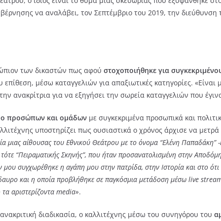
άτρου, ο ίδιος είναι το θύμα μίας σκευωρίας που εξυφάνθηκε στο
κυβέρνησης να αναλάβει, τον Σεπτέμβριο του 2019, την διεύθυνση
νώπιον των δικαστών πως αφού
στοχοποιήθηκε για συγκεκριμένο
υ επίθεση, μέσω καταγγελιών για απαξιωτικές κατηγορίες. «Είναι μι
στην ανακρίτρια για να εξηγήσει την σωρεία καταγγελιών που έγιν
ρο προσώπων και ομάδων
με συγκεκριμένα προσωπικά και πολιτι
καλλιτέχνης υποστηρίζει πως ουσιαστικά ο χρόνος άρχισε να μετρ
α μιας αίθουσας του Εθνικού Θεάτρου με το όνομα “Ελένη Παπαδάκη” -
 τότε “Πειραματικής Σκηνής”, που ήταν προσανατολισμένη στην Αποδόμη
ν μου συγχωρέθηκε η αγάπη μου στην πατρίδα, στην Ιστορία και στο ότ
πίδαυρο και η οποία προβλήθηκε σε παγκόσμια μετάδοση μέσω live strea
ό τα αριστερίζοντα media»
.
ν ανακριτική διαδικασία, ο καλλιτέχνης μέσω του συνηγόρου του
α