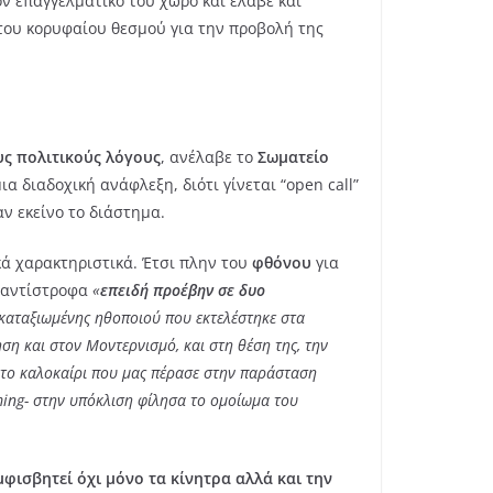
ν επαγγελματικό του χώρο και έλαβε και
 του κορυφαίου θεσμού για την προβολή της
υς πολιτικούς λόγους
, ανέλαβε το
Σωματείο
α διαδοχική ανάφλεξη, διότι γίνεται “open call”
αν εκείνο το διάστημα.
κά χαρακτηριστικά. Έτσι πλην του
φθόνου
για
ά αντίστροφα
«
επειδή προέβην σε δυο
καταξιωμένης ηθοποιού που εκτελέστηκε στα
ση και στον Μοντερνισμό, και στη θέση της, την
ι το καλοκαίρι που μας πέρασε στην παράσταση
ming- στην υπόκλιση φίλησα το ομοίωμα του
μφισβητεί όχι μόνο τα κίνητρα αλλά και την