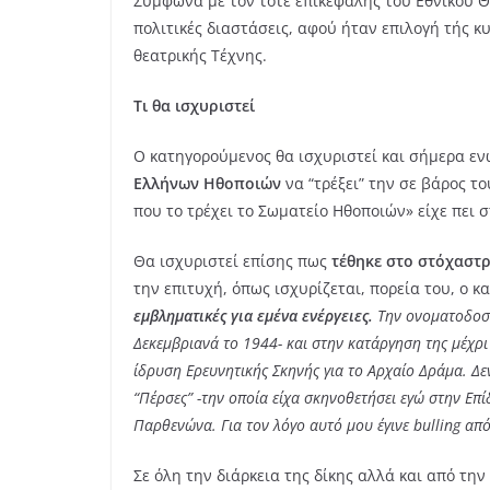
Σύμφωνα με τον τότε επικεφαλής του Εθνικού Θε
πολιτικές διαστάσεις, αφού ήταν επιλογή τής 
θεατρικής Τέχνης.
Τι θα ισχυριστεί
Ο κατηγορούμενος θα ισχυριστεί και σήμερα ε
Ελλήνων Ηθοποιών
να “τρέξει” την σε βάρος το
που το τρέχει το Σωματείο Ηθοποιών» είχε πει 
Θα ισχυριστεί επίσης πως
τέθηκε στο στόχαστ
την επιτυχή, όπως ισχυρίζεται, πορεία του, ο 
εμβληματικές για εμένα ενέργειες.
Την ονοματοδοσί
Δεκεμβριανά το 1944- και στην κατάργηση της μέχρι
ίδρυση Ερευνητικής Σκηνής για το Αρχαίο Δράμα. Δε
“Πέρσες” -την οποία είχα σκηνοθετήσει εγώ στην Ε
Παρθενώνα. Για τον λόγο αυτό μου έγινε bulling απ
Σε όλη την διάρκεια της δίκης αλλά και από τη