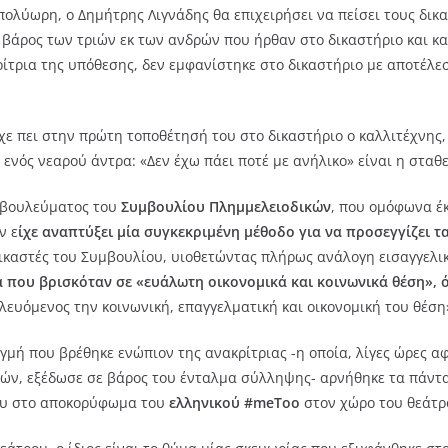
πολύωρη, ο Δημήτρης Λιγνάδης θα επιχειρήσει να πείσει τους δικ
 βάρος των τριών εκ των ανδρών που ήρθαν στο δικαστήριο και κα
ρίτρια της υπόθεσης, δεν εμφανίστηκε στο δικαστήριο με αποτέλε
χε πει στην πρώτη τοποθέτησή του στο δικαστήριο ο καλλιτέχνης
 ενός νεαρού άντρα: «Δεν έχω πάει ποτέ με ανήλικο» είναι η στα
 βουλεύματος του
Συμβουλίου Πλημμελειοδικών
, που ομόφωνα έ
ν ε
ίχε αναπτύξει μία συγκεκριμένη μέθοδο για να προσεγγίζει τ
δικαστές του Συμβουλίου, υιοθετώντας πλήρως ανάλογη εισαγγελ
α που βρισκόταν σε «ευάλωτη οικονομικά και κοινωνικά θέση»,
λευόμενος την κοινωνική, επαγγελματική και οικονομική του θέση
γμή που βρέθηκε ενώπιον της ανακρίτριας -η οποία, λίγες ώρες αφ
χών, εξέδωσε σε βάρος του ένταλμα σύλληψης- αρνήθηκε τα πάντα
του στο αποκορύφωμα του
ελληνικού #meToo
στον χώρο του θεάτρ