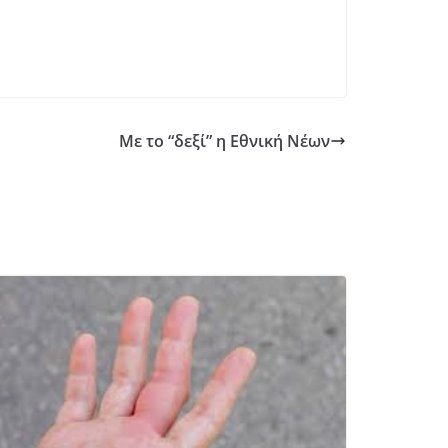
Με το “δεξί” η Εθνική Νέων