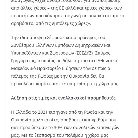
εισαγωγείς «έχει ανοίξει διαύλους για αναπλήρωση,
από άλλες χώρες – της ΕΕ αλλά και τρίτες χώρες- των
ποσοτήτων που κάναμε εισαγωγή σε μαλακό σιτάρι και
αραβόσιτο, από τις εμπόλεμες χώρες».
Την ίδια άποψη εξέφρασε και ο πρόεδρος του
Συνδέσμου Ελλήνων Εμπόρων Δημητριακών και
Υποπροϊόντων και Ζωοτροφών (ΣΕΕΔΥΖ), Σπύρος
Γρηγοράτος, ο οποίος σε δήλωσή του στο Αθηναϊκό –
Μακεδονικό Πρακτορείο Ειδήσεων τόνισε πως ο
πόλεμος της Ρωσίας με την Ουκρανία δεν θα
προκαλέσει καμία επισιτιστική κρίση στη χώρα μας.
Αύξηση στις τιμές και εναλλακτικοί προμηθευτές
Η Ελλάδα το 2021 εισήγαγε από τη Ρωσία και την
Ουκρανία μαλακό σίτο, αραβόσιτο και κριθάρι που
αντιπροσώπευαν το 30% των συνολικών εισαγωγών
μας. Με το ξέσπασμα του πολέμου η χώρα μας