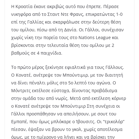
Η Κροατία έκανε ακριβώς αυτό που έπρεπε. Πέρασε
νικηφόρα από το Σταντ Ντε Φρανς, επικρατώντας 1-0
επί της Γαλλίας και σκαρφάλωσε στην δεύτερη θέση
του ομίλου, πίσω από τη Δανία. Οι Γάλλοι, συνέχισαν
χωρίς νίκη την πορεία τους στο Nations League και
βρίσκονται στην τελευταία θέση του ομίλου με 2
βαθμούς σε 4 παιχνίδια.
Το πρώτο μέρος ξεκίνησε εφιαλτικά για τους Γάλλους.
Ο Κονατέ, ανέτρεψε τον Μπούντιμιρ, με τον διαιτητή
να δίνει πέναλτι μόλις στο 5ο λεπτό του αγώνα. Ο
Μόντριτς εκτέλεσε εύστοχα, δίνοντας προβάδισμα
στην ομάδα του από νωρίς. Μετά από εκτέλεση κόρνερ
ο Κονατέ ανέτρεψε τον Μπούντιμιρ Στη συνέχεια οι
Γάλλοι προσπάθησαν να απειλήσουν, με σουτ του
Εμπαπέ, που όμως μπλόκαρε ο Ίβουσιτς. Οι “τρικολόρ”
πίεσαν, έψαξαν να βρουν το γκολ, χωρίς αποτέλεσμα
όμως, με το ημίχρονο να λήγει και να βρίσκει την