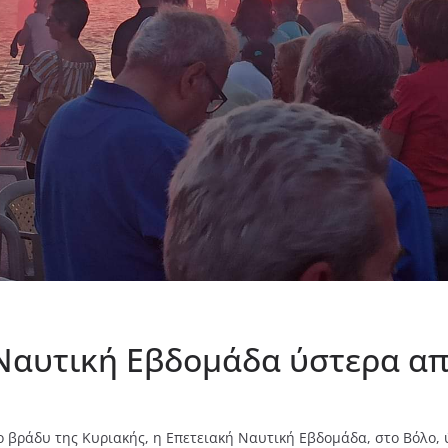
Ναυτική Εβδομάδα ύστερα απ
ο βράδυ της Κυριακής, η Επετειακή Ναυτική Εβδομάδα, στο Βόλο,