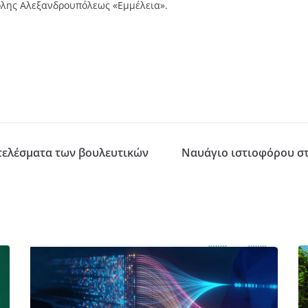
λης Αλεξανδρουπόλεως «Εμμέλεια».
τελέσματα των βουλευτικών
Ναυάγιο ιστιοφόρου στ