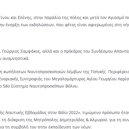
νου και Ελένης, στην παραλία της πόλης και μετά τον Αγιασμό πο
την έναρξη των εκδηλώσεων, που φέτος είναι αφιερωμένες στη νή
 Γεώργιος Σαμψάκος, αλλά και ο πρόεδρος του Συνδέσμου Απανταχ
ν αναμνηστικά.
ύση κωπήλατων Ναυτοπροσκοπικών λέμβων της Τοπικής Περιφέρει
Ενοριακής Συντροφιάς του Μεγαλομάρτυρος Αγίου Γεωργίου Λαρίση
 το 58ο Σύστημα Ναυτοπροσκόπων Βόλου.
κής Ναυτικής Εβδομάδας στον Βόλο 2022», τιμώμενο πρόσωπο ήτα
ε τη διάκριση της Μητρόπολης Δημητριάδος & Αλμυρού, για τη συ
για τη συμβολή του στην εκπαίδευση των νέων.