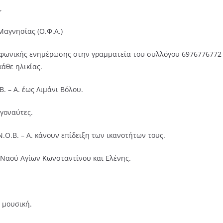
,
Μαγνησίας (Ο.Φ.Α.)
εφωνικής ενημέρωσης στην γραμματεία του συλλόγου 6976776772 
κάθε ηλικίας.
. – Α. έως Λιμάνι Βόλου.
ργοναύτες.
Ν.Ο.Β. – Α. κάνουν επίδειξη των ικανοτήτων τους.
 Ναού Αγίων Κωνσταντίνου και Ελένης.
 μουσική.