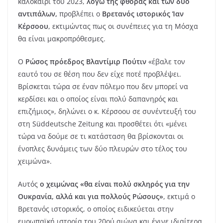
καλοκαίρι του 2023,
λόγω της φθοράς και των δύο
αντιπάλων,
προβλέπει ο
Βρετανός ιστορικός Ίαν
Κέρσοου
, εκτιμώντας πως οι συνέπειες για τη Μόσχα
θα είναι μακροπρόθεσμες.
Ο
Ρώσος πρόεδρος Βλαντίμιρ Πούτιν
«έβαλε τον
εαυτό του σε θέση που δεν είχε ποτέ προβλέψει.
Βρίσκεται τώρα σε έναν πόλεμο που δεν μπορεί να
κερδίσει και ο οποίος είναι πολύ δαπανηρός και
επιζήμιος», δηλώνει ο κ. Κέρσοου σε συνέντευξή του
στη Süddeutsche Zeitung και προσθέτει ότι «μένει
τώρα να δούμε σε τι κατάσταση θα βρίσκονται οι
ένοπλες δυνάμεις των δύο πλευρών στο τέλος του
χειμώνα».
Αυτός
ο χειμώνας «θα είναι πολύ σκληρός για την
Ουκρανία, αλλά και για πολλούς Ρώσους»
, εκτιμά ο
Βρετανός ιστορικός, ο οποίος ειδικεύεται στην
ευρωπαϊκή ιστορία του 20ού αιώνα και έγινε ιδιαίτερα