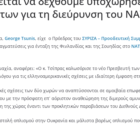
κειται να δεχθούμε υποχωρήσε
των για τη διεύρυνση του Ν
α,
George Tsunis
, είχε ο Πρόεδρος του
ΣΥΡΙΖΑ – Προοδευτική Συμ
πραγματεύσεις για ένταξη της Φινλανδίας και της Σουηδίας στο
ΝΑ
μαχία, αναφέρει: «Ο κ. Τσίπρας καλωσόρισε το νέο Πρεσβευτή τω
γου για τις ελληνοαμερικανικές σχέσεις με ιδιαίτερη έμφαση στη
ικές σχέσεις των δύο χωρών να αναπτύσσονται σε αμοιβαία επωφε
ου με την πρόσφατη επ´ αόριστον αναθεώρηση της διμερούς αμυν
ξη της χώρας έναντι των προκλητικών παραβιάσεων του Διεθνούς Δ
στολή οπλισμού στην Ουκρανία και μάλιστα βαρέως οπλισμού που