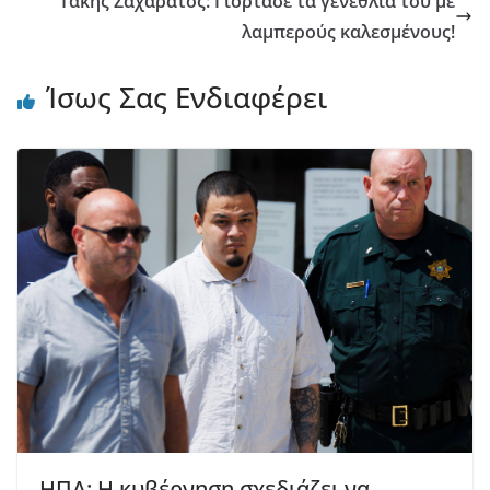
Τάκης Ζαχαράτος: Γιόρτασε τα γενέθλιά του με
λαμπερούς καλεσμένους!
Ίσως Σας Ενδιαφέρει
ΗΠΑ: Η κυβέρνηση σχεδιάζει να