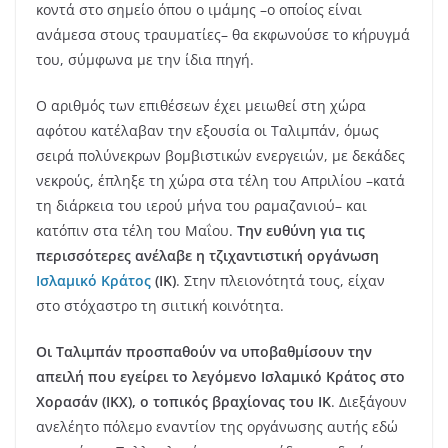
κοντά στο σημείο όπου ο ιμάμης –ο οποίος είναι
ανάμεσα στους τραυματίες– θα εκφωνούσε το κήρυγμά
του, σύμφωνα με την ίδια πηγή.
Ο αριθμός των επιθέσεων έχει μειωθεί στη χώρα
αφότου κατέλαβαν την εξουσία οι Ταλιμπάν, όμως
σειρά πολύνεκρων βομβιστικών ενεργειών, με δεκάδες
νεκρούς, έπληξε τη χώρα στα τέλη του Απριλίου –κατά
τη διάρκεια του ιερού μήνα του ραμαζανιού– και
κατόπιν στα τέλη του Μαΐου.
Την ευθύνη για τις
περισσότερες ανέλαβε η τζιχαντιστική οργάνωση
Ισλαμικό Κράτος
(ΙΚ)
. Στην πλειονότητά τους, είχαν
στο στόχαστρο τη σιιτική κοινότητα.
Οι Ταλιμπάν προσπαθούν να υποβαθμίσουν την
απειλή που εγείρει το λεγόμενο Ισλαμικό Κράτος στο
Χορασάν (ΙΚΧ), ο τοπικός βραχίονας του ΙΚ
. Διεξάγουν
ανελέητο πόλεμο εναντίον της οργάνωσης αυτής εδώ