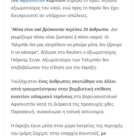
του
Αφγανιστάν
Καμπούλ
σήμερα το πρωί, δήλωσε
αξιωματούχος του ναού, ενώ προς το παρόν δεν έχει
διευκρινιστεί αν υπάρχουν απώλειες.
“
Μέσα στον ναό βρίσκονταν περίπου 30 άνθρωποι
. Δεν
γνωρίζουμε πόσοι είναι ζωντανοί ή πόσοι νεκροί. Οι
Ταλιμπάν δεν μας επιτρέπουν να μπούμε μέσα, δεν ξέρουμε
τι να κάνουμε
“, δήλωσε στο Reuters ο αξιωματούχος
Γκόρναμ Σινγκ. Αξιωματούχοι των Ταλιμπάν δεν
επιβεβαίωσαν την είδηση για την έκρηξη.
Τουλάχιστον
ένας άνθρωπος σκοτώθηκε και άλλοι
επτά τραυματίστηκαν στην βομβιστική επίθεση
εναντίον ισλαμικού τεμένους
στο βορειοανατολικό
Αφγανιστάν κατά τη διάρκεια της προσευχής χθες
Παρασκευή, ανακοίνωσε η τοπική αστυνομία.
Η έκρηξη έγινε μέσα στον χώρο λατρείας της περιοχής
του Ιμάμη Σαχίμπ, στην επαρχία Κουντούζ,
με