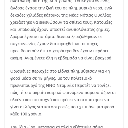
ανατολική ακτή της Αυστραλίας. Τουλάχιστον ένας
άνδρας έχασε την ζωή του σε πλημμυρικά νερά, ενώ
δεκάδες χιλιάδες κάτοικοι της Νέας Νότιας Ουαλίας
χρειάστηκε να εκκενώσουν τα σπίτια τους. Κατοικίες
και υποδομές έχουν υποστεί ανυπολόγιστες ζημιές.
Δρόμοι έγιναν ποτάμια, δένδρα ξεριζώθηκαν, οι
συγκοινωνίες έχουν διαταραχθεί και οι αρχές
προειδοποιούν ότι τα χειρότερα δεν έχουν περάσει
ακόμη. Αναμένετε όλη η εβδομάδα να είναι βροχερή.
Ορισμένες περιοχές στο Σίδνεϊ πλημμύρισαν για 4η
φορά μέσα σε 18 μήνες, με τον πολιτειακό
πρωθυπουργό της ΝΝΟ Ντομινίκ Περοτέτ να τονίζει
πώς τέτοια ακραία καιρικά φαινόμενα παρουσιάζονται
ολοένα και πιο συχνά και πρέπει να σταματήσει να
γίνεται λόγος για καταστροφές που χτυπάνε μια φορά
κάθε 100 χρόνια.
Την ίδια ώρα, μεταφορικό πλοίο εξέπεμψε σήμα