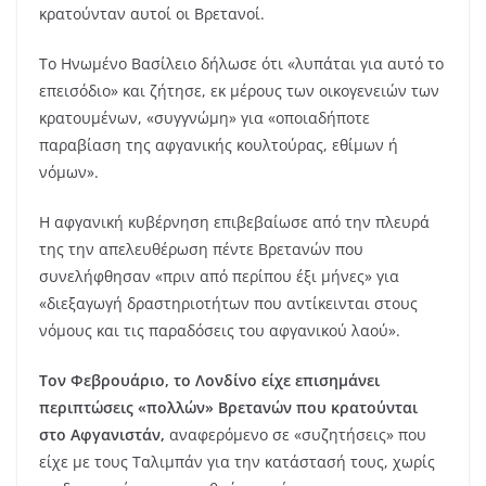
κρατούνταν αυτοί οι Βρετανοί.
Το Ηνωμένο Βασίλειο δήλωσε ότι «λυπάται για αυτό το
επεισόδιο» και ζήτησε, εκ μέρους των οικογενειών των
κρατουμένων, «συγγνώμη» για «οποιαδήποτε
παραβίαση της αφγανικής κουλτούρας, εθίμων ή
νόμων».
Η αφγανική κυβέρνηση επιβεβαίωσε από την πλευρά
της την απελευθέρωση πέντε Βρετανών που
συνελήφθησαν «πριν από περίπου έξι μήνες» για
«διεξαγωγή δραστηριοτήτων που αντίκεινται στους
νόμους και τις παραδόσεις του αφγανικού λαού».
Τον Φεβρουάριο, το Λονδίνο είχε επισημάνει
περιπτώσεις «πολλών» Βρετανών που κρατούνται
στο Αφγανιστάν,
αναφερόμενο σε «συζητήσεις» που
είχε με τους Ταλιμπάν για την κατάστασή τους, χωρίς