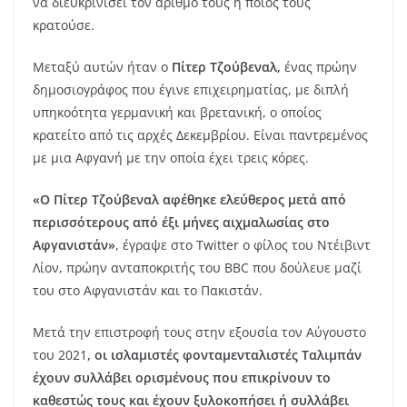
να διευκρινίσει τον αριθμό τους ή ποιος τους
κρατούσε.
Μεταξύ αυτών ήταν ο
Πίτερ Τζούβεναλ,
ένας πρώην
δημοσιογράφος που έγινε επιχειρηματίας, με διπλή
υπηκοότητα γερμανική και βρετανική, ο οποίος
κρατείτο από τις αρχές Δεκεμβρίου. Είναι παντρεμένος
με μια Αφγανή με την οποία έχει τρεις κόρες.
«Ο Πίτερ Τζούβεναλ αφέθηκε ελεύθερος μετά από
περισσότερους από έξι μήνες αιχμαλωσίας στο
Αφγανιστάν»
, έγραψε στο Twitter ο φίλος του Ντέιβιντ
Λίον, πρώην ανταποκριτής του BBC που δούλευε μαζί
του στο Αφγανιστάν και το Πακιστάν.
Μετά την επιστροφή τους στην εξουσία τον Αύγουστο
του 2021
, οι ισλαμιστές φονταμενταλιστές Ταλιμπάν
έχουν συλλάβει ορισμένους που επικρίνουν το
καθεστώς τους και έχουν ξυλοκοπήσει ή συλλάβει