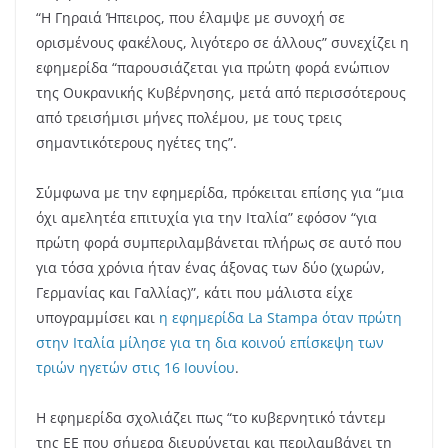
“Η Γηραιά Ήπειρος, που έλαμψε με συνοχή σε
ορισμένους φακέλους, λιγότερο σε άλλους” συνεχίζει η
εφημερίδα “παρουσιάζεται για πρώτη φορά ενώπιον
της Ουκρανικής Κυβέρνησης, μετά από περισσότερους
από τρεισήμισι μήνες πολέμου, με τους τρεις
σημαντικότερους ηγέτες της”.
Σύμφωνα με την εφημερίδα, πρόκειται επίσης για “μια
όχι αμελητέα επιτυχία για την Ιταλία” εφόσον “για
πρώτη φορά συμπεριλαμβάνεται πλήρως σε αυτό που
για τόσα χρόνια ήταν ένας άξονας των δύο (χωρών,
Γερμανίας και Γαλλίας)”, κάτι που μάλιστα είχε
υπογραμμίσει και
η εφημερίδα
La Stampa
όταν πρώτη
στην Ιταλία μίλησε για τη δια κοινού επίσκεψη των
τριών ηγετών στις 16 Ιουνίου
.
Η εφημερίδα σχολιάζει πως “το κυβερνητικό τάντεμ
της ΕΕ που σήμερα διευρύνεται και περιλαμβάνει τη