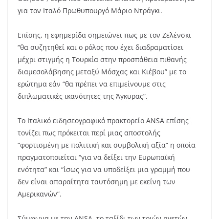
για τον Ιταλό Πρωθυπουργό Μάριο Ντράγκι.
Επίσης, η εφημερίδα σημειώνει πως με τον Ζελένσκι
“θα συζητηθεί και ο ρόλος που έχει διαδραματίσει
μέχρι στιγμής η Τουρκία στην προσπάθεια πιθανής
διαμεσολάβησης μεταξύ Μόσχας και Κιέβου” με το
ερώτημα εάν “θα πρέπει να επιμείνουμε στις
διπλωματικές ικανότητες της Άγκυρας”.
Το Ιταλικό ειδησεογραφικό πρακτορείο
ANSA
επίσης
τονίζει πως πρόκειται περί μιας αποστολής
“φορτισμένη με πολιτική και συμβολική αξία” η οποία
πραγματοποιείται “για να δείξει την Ευρωπαϊκή
ενότητα” και “ίσως για να υποδείξει μια γραμμή που
δεν είναι απαραίτητα ταυτόσημη με εκείνη των
Αμερικανών”.
Σύμφωνα με την
ANSA
, το ταξίδι των τριών ηγετών