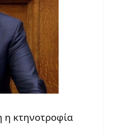
η η κτηνοτροφία