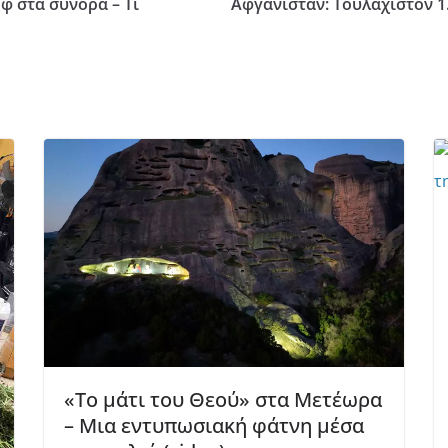
 στα σύνορα – Τι
Αφγανιστάν: Τουλάχιστον 1.
«Το μάτι του Θεού» στα Μετέωρα
– Μια εντυπωσιακή φάτνη μέσα