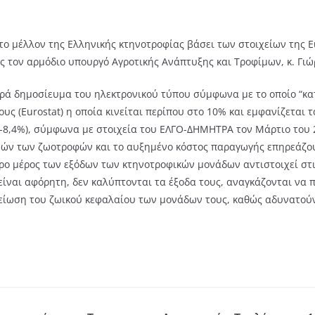
ο μέλλον της Ελληνικής κτηνοτροφίας βάσει των στοιχείων της Eu
ος τον αρμόδιο υπουργό Αγροτικής Ανάπτυξης και Τροφίμων, κ. Γι
ορά δημοσίευμα του ηλεκτρονικού τύπου σύμφωνα με το οποίο “κ
ους (Eurostat) η οποία κινείται περίπου στο 10% και εμφανίζετα
 (-8,4%), σύμφωνα με στοιχεία του ΕΛΓΟ-ΔΗΜΗΤΡΑ τον Μάρτιο του 
μών των ζωοτροφών και το αυξημένο κόστος παραγωγής επηρεάζουν
ερο μέρος των εξόδων των κτηνοτροφικών μονάδων αντιστοιχεί στ
 είναι αφόρητη, δεν καλύπτονται τα έξοδα τους, αναγκάζονται να
είωση του ζωικού κεφαλαίου των μονάδων τους, καθώς αδυνατού