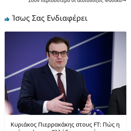
Ζουν περισσότερο οι αισιόδοξοι; Φυσικά
Ίσως Σας Ενδιαφέρει
Κυριάκος Πιερρακάκης στους FT: Πώς η