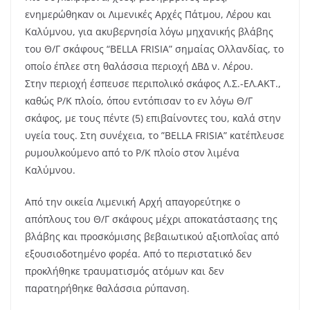
ενημερώθηκαν οι Λιμενικές Αρχές Πάτμου, Λέρου και
Καλύμνου, για ακυβερνησία λόγω μηχανικής βλάβης
του Θ/Γ σκάφους “BELLA FRISIA” σημαίας Ολλανδίας, το
οποίο έπλεε στη θαλάσσια περιοχή ΔΒΔ ν. Λέρου.
Στην περιοχή έσπευσε περιπολικό σκάφος Λ.Σ.-ΕΛ.ΑΚΤ.,
καθώς Ρ/Κ πλοίο, όπου εντόπισαν το εν λόγω Θ/Γ
σκάφος, με τους πέντε (5) επιβαίνοντες του, καλά στην
υγεία τους. Στη συνέχεια, το ”BELLA FRISIA” κατέπλευσε
ρυμουλκούμενο από το Ρ/Κ πλοίο στον λιμένα
Καλύμνου.
Από την οικεία Λιμενική Αρχή απαγορεύτηκε ο
απόπλους του Θ/Γ σκάφους μέχρι αποκατάστασης της
βλάβης και προσκόμισης βεβαιωτικού αξιοπλοΐας από
εξουσιοδοτημένο φορέα. Από το περιστατικό δεν
προκλήθηκε τραυματισμός ατόμων και δεν
παρατηρήθηκε θαλάσσια ρύπανση.