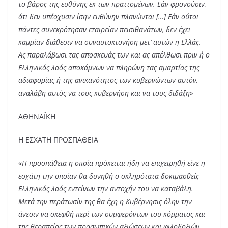
το βάρος της ευθύνης εκ των πραττομένων. Εάν φρονούσιν,
ότι δεν υπέοχυσιν ίσην ευθύνην πλανώνται […] Εάν ούτοι
πάντες συνεκρότησαν εταιρείαν πεισιθανάτων, δεν έχει
καμμίαν διάθεσιν να συναυτοκτονήση μετ’ αυτών η Ελλάς.
Ας παραλάβωσι τας αποσκευάς των και ας απέλθωσι πριν ή ο
Ελληνικός λαός αποκάμνων να πληρώνη τας αμαρτίας της
αδιαφορίας ή της ανικανότητος των κυβερνώντων αυτόν,
αναλάβη αυτός να τους κυβερνήση και να τους διδάξη»
ΑΘΗΝΑΪΚΗ
Η ΕΣΧΑΤΗ ΠΡΟΣΠΑΘΕΙΑ
«Η προσπάθεια η οποία πρόκειται ήδη να επιχειρηθή είνε η
εσχάτη την οποίαν θα δυνηθή ο σκληρότατα δοκιμασθείς
Ελληνικός λαός εντείνων την αντοχήν του να καταβάλη.
Μετά την περάτωσίν της θα έχη η Κυβέρνησις όλην την
άνεσιν να σκεφθή περί των συμφερόντων του κόμματος και
της θεραπείας των προσωπικών αξιώσεων και φιλοδοξιών.