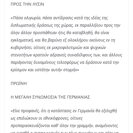
ΠΡΟΣ ΤΗΝ ΛΥΣΙΝ
«Πάσα ολιγωρία, πάσα αντίδρασις κατά της ιδέας της
διπλωματικής δράσεως της χώρας, εκ παραλλήλου προς την
όλην άλλην προσπάθειαν ήτις θα καταβληθή, θα είναι
εγκληματική, και θα βαρύνη εξ ολοκλήρου εκείνους εν τη
κυβερνήσει, οίτινες εκ μικροφιλοτιμιών και ψυχικών
στενοτήτων κρατούν αδρανείς συναδέλφους των, και άλλους
παράγοντας δυναμένους τελεσφόρως να δράσουν κατά την
κρίσιμον και υστάτην αυτήν στιγμήν»
ΠΡΩΪΝΗ
Η ΜΕΓΑΛΗ ΣΥΝΩΜΟΣΙΑ ΤΗΣ ΓΕΡΜΑΝΙΑΣ
«Είνε προφανές, ότι η κατάστασις εν Γερμανία θα εξελιχθή
ως επιδιώκουν οι εθνικόφρονες, οίτινες
προπαρασκευάζονται καθ’ όλην την γραμμήν, αναμένοντες
να ενταθή ο ανταγωνισμός των τέως συμμάχων και τότε να