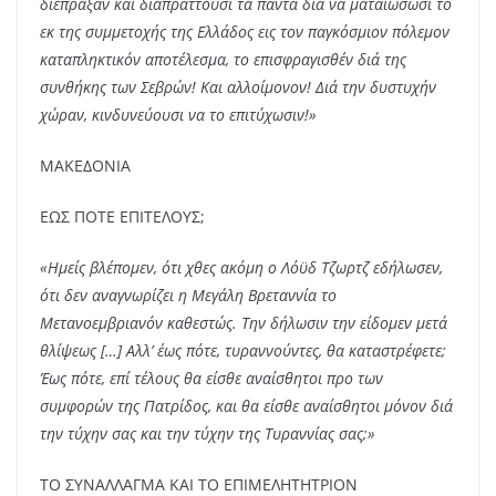
διέπραξαν και διαπράττουσι τα πάντα διά να ματαιώσωσι το
εκ της συμμετοχής της Ελλάδος εις τον παγκόσμιον πόλεμον
καταπληκτικόν αποτέλεσμα, το επισφραγισθέν διά της
συνθήκης των Σεβρών! Και αλλοίμονον! Διά την δυστυχήν
χώραν, κινδυνεύουσι να το επιτύχωσιν!»
ΜΑΚΕΔΟΝΙΑ
ΕΩΣ ΠΟΤΕ ΕΠΙΤΕΛΟΥΣ;
«Ημείς βλέπομεν, ότι χθες ακόμη ο Λόϋδ Τζωρτζ εδήλωσεν,
ότι δεν αναγνωρίζει η Μεγάλη Βρεταννία το
Μετανοεμβριανόν καθεστώς. Την δήλωσιν την είδομεν μετά
θλίψεως […] Αλλ’ έως πότε, τυραννούντες, θα καταστρέφετε;
Έως πότε, επί τέλους θα είσθε αναίσθητοι προ των
συμφορών της Πατρίδος, και θα είσθε αναίσθητοι μόνον διά
την τύχην σας και την τύχην της Τυραννίας σας;»
ΤΟ ΣΥΝΑΛΛΑΓΜΑ ΚΑΙ ΤΟ ΕΠΙΜΕΛΗΤΗΤΡΙΟΝ