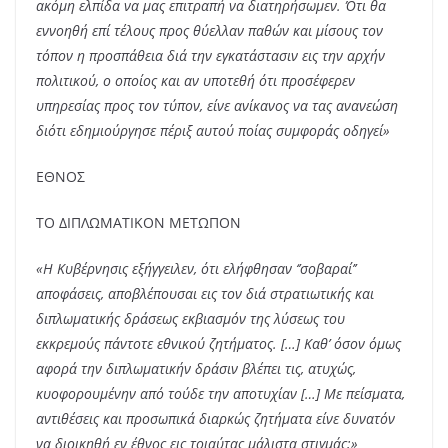
ακόμη ελπίδα να μας επιτραπή να διατηρήσωμεν. Ότι θα
εννοηθή επί τέλους προς θύελλαν παθών και μίσους τον
τόπον η προσπάθεια διά την εγκατάστασιν εις την αρχήν
πολιτικού, ο οποίος και αν υποτεθή ότι προσέφερεν
υπηρεσίας προς τον τύπον, είνε ανίκανος να τας ανανεώση
διότι εδημιούργησε πέριξ αυτού ποίας συμφοράς οδηγεί»
ΕΘΝΟΣ
ΤΟ ΔΙΠΛΩΜΑΤΙΚΟΝ ΜΕΤΩΠΟΝ
«Η Κυβέρνησις εξήγγειλεν, ότι ελήφθησαν ‘’σοβαραί’’
αποφάσεις, αποβλέπουσαι εις τον διά στρατιωτικής και
διπλωματικής δράσεως εκβιασμόν της λύσεως του
εκκρεμούς πάντοτε εθνικού ζητήματος. […] Καθ’ όσον όμως
αφορά την διπλωματικήν δράσιν βλέπει τις, ατυχώς,
κυοφορουμένην από τούδε την αποτυχίαν […] Με πείσματα,
αντιθέσεις και προσωπικά διαρκώς ζητήματα είνε δυνατόν
να διοικηθή εν έθνος εις τοιαύτας μάλιστα στιγμάς;»