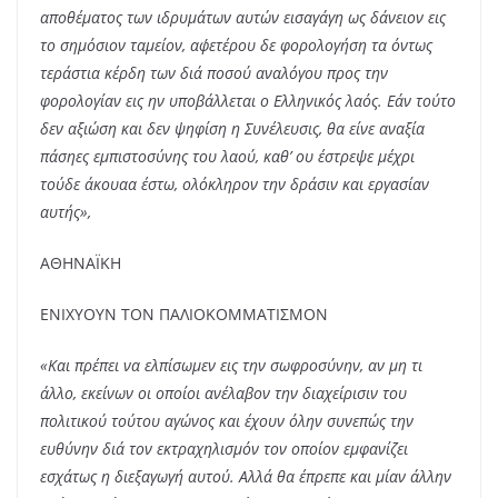
αποθέματος των ιδρυμάτων αυτών εισαγάγη ως δάνειον εις
το σημόσιον ταμείον, αφ΄ετέρου δε φορολογήση τα όντως
τεράστια κέρδη των διά ποσού αναλόγου προς την
φορολογίαν εις ην υποβάλλεται ο Ελληνικός λαός. Εάν τούτο
δεν αξιώση και δεν ψηφίση η Συνέλευσις, θα είνε αναξία
πάσηες εμπιστοσύνης του λαού, καθ’ ου έστρεψε μέχρι
τούδε άκουαα έστω, ολόκληρον την δράσιν και εργασίαν
αυτής»,
ΑΘΗΝΑΪΚΗ
ΕΝΙΧΥΟΥΝ ΤΟΝ ΠΑΛΙΟΚΟΜΜΑΤΙΣΜΟΝ
«Και πρέπει να ελπίσωμεν εις την σωφροσύνην, αν μη τι
άλλο, εκείνων οι οποίοι ανέλαβον την διαχείρισιν του
πολιτικού τούτου αγώνος και έχουν όλην συνεπώς την
ευθύνην διά τον εκτραχηλισμόν τον οποίον εμφανίζει
εσχάτως η διεξαγωγή αυτού. Αλλά θα έπρεπε και μίαν άλλην