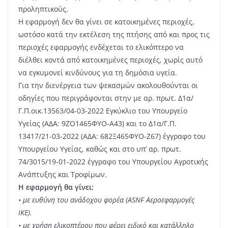
προληπτικούς.
Η εφαρμογή δεν θα γίνει σε κατοικημένες περιοχές,
ωστόσο κατά την εκτέλεση της πτήσης από και προς τις
περιοχές εφαρμογής ενδέχεται το ελικόπτερο να
διέλθει κοντά από κατοικημένες περιοχές, χωρίς αυτό
να εγκυμονεί κινδύνους για τη δημόσια υγεία.
Για την διενέργεια των ψεκασμών ακολουθούνται οι
οδηγίες που περιγράφονται στην με αρ. πρωτ. Δ1α/
Γ.Π.οικ.13563/04-03-2022 Εγκύκλιο του Υπουργείο
Υγείας (ΑΔΑ: 9ΖΟ1465ΦΥΟ-Α43) και το Δ1α/Γ.Π.
13417/21-03-2022 (ΑΔΑ: 682Ξ465ΦΥΟ-Ζ67) έγγραφο του
Υπουργείου Υγείας, καθώς και στο υπ’ αρ. πρωτ.
74/3015/19-01-2022 έγγραφο του Υπουργείου Αγροτικής
Ανάπτυξης και Τροφίμων.
Η εφαρμογή θα γίνει:
• με ευθύνη του ανάδοχου φορέα (ASNF Αεροεφαρμογές
ΙΚΕ).
• με χρήση ελικοπτέρου που φέρει ειδικό και κατάλληλο