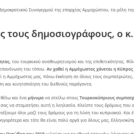
Δημοκρατικού Συναγερμού της επαρχίας Αμμοχώστου, τα μέλη της
ς τους δημοσιογράφους, ο κ
τητας
, του τουρκικού αναθεωρητισμού και της επιθετικότητας. Φί
 επανένωση του τόπου.
Αν χαθεί η Αμμόχωστος χάνεται η Κύπρος
ί η Αμμόχωστος μας. Κάνω έκκληση σε όλους τους συμπατριώτες, 
ση και κινητοποίηση του διεθνούς παράγοντα.
 θέλω και ένα
μήνυμα
να στείλω στους
Τουρκοκύπριους συμπατρ
ία σας να σταματήσει αυτή η λεηλασία. Κλείστε τους δρόμους που
οίξουμε όλοι μαζί τους δρόμους για τη λύση του κυπριακού. Και 
γρηγορότερα και τότε θα είναι πολύ αργά για όλους μας, Ελληνοκύπ
ον Οκτώβρη του 2018
μιλούσε για το εθνικό τσουνάμι λέγοντας 