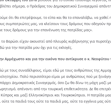
 βλέπει σήμερα, ο Πρόεδρος του Δημοκρατικού Συναγερμού απάντη
ούμε ότι θα επιτρέψουμε, το είπα και θα το επαναλάβω, να χαθεί
ους συμπατριώτες μας, να κλείσουν τους δρόμους που οδηγούν πρ
ε τους δρόμους για την επανένωση της πατρίδας μας».
 το Βαρώσι είχαν ακουστεί από πλευράς κυβέρνησης για πυροτέχν
ώ για την πατρίδα μου όχι για τις εκλογές.
ν Αμμόχωστο και για την εικόνα που αντίκρυσε ο κ. Νεοφύτου τ
εδώ με τους συναδέλφους, είμαι εδώ με τους ανθρώπους της Αμμο
ελητηρίου. Πολύ περισσότερο είμαι με ανθρώπους πού με ξενάγησ
 υπάρχει Δημοκρατικός Συναγερμός, όσο ζω θα δίνω τη μάχη μαζί 
ωρητισμό, απέναντι από την τουρκική επιθετικότητα. Δε θα επιτ
 Κύπρος και μαζί Ελληνοκύπριοι και Τουρκοκύπριοι. Η πατρίδα μας
ούτε τα παιδιά τους ούτε τα παιδιά μας, ούτε τα εγγόνια μας ούτε