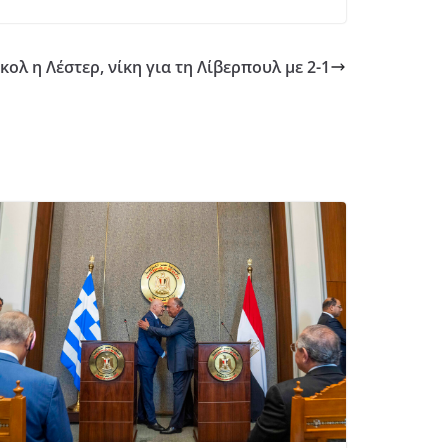
κολ η Λέστερ, νίκη για τη Λίβερπουλ με 2-1