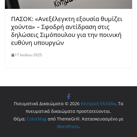
ΠΑΣΟΚ: «Ανεξέλεγκτη εξουσία θυμίζει
χούντα» – Σφοδρή αντίδραση στις
δηλώσεις Σιμόπουλου για την ποινική
ευθύνη υπουργών
17 Ιουλίου 2025
Πνευματικά Δικαιώματα © 2026
Κεντρική Ελλάδα
. Τα
πνευματικά δικαιώματα προστατεύονται.
Θέμα:
ColorMag
από ThemeGrill. Κατασκευασμένο με
WordPress
.