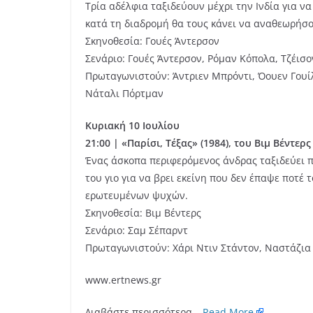
Τρία αδέλφια ταξιδεύουν μέχρι την Ινδία για 
κατά τη διαδρομή θα τους κάνει να αναθεωρήσο
Σκηνοθεσία: Γουές Άντερσον
Σενάριο: Γουές Άντερσον, Ρόμαν Κόπολα, Τζέισ
Πρωταγωνιστούν: Άντριεν Μπρόντι, Όουεν Γουίλ
Νάταλι Πόρτμαν
Κυριακή 10 Ιουλίου
21:00 | «Παρίσι, Τέξας» (1984), του Βιμ Βέντερς
Ένας άσκοπα περιφερόμενος άνδρας ταξιδεύει προ
του γιο για να βρει εκείνη που δεν έπαψε ποτέ 
ερωτευμένων ψυχών.
Σκηνοθεσία: Βιμ Βέντερς
Σενάριο: Σαμ Σέπαρντ
Πρωταγωνιστούν: Χάρι Ντιν Στάντον, Ναστάζια 
www.ertnews.gr
Διαβάστε περισσότερα…
Read More