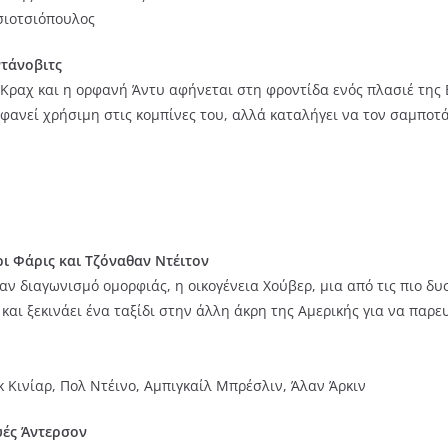
σιοτσιόπουλος
ντάνοβιτς
ραχ και η ορφανή Άντυ αφήνεται στη φροντίδα ενός πλασιέ της Βί
 φανεί χρήσιμη στις κομπίνες του, αλλά καταλήγει να τον σαμποτά
ερι Φάρις και Τζόναθαν Ντέιτον
 διαγωνισμό ομορφιάς, η οικογένεια Χούβερ, μια από τις πιο δυσλ
αι ξεκινάει ένα ταξίδι στην άλλη άκρη της Αμερικής για να παρευ
κ Κινίαρ, Πολ Ντέινο, Αμπιγκαίλ Μπρέσλιν, Άλαν Άρκιν
ουές Άντερσον