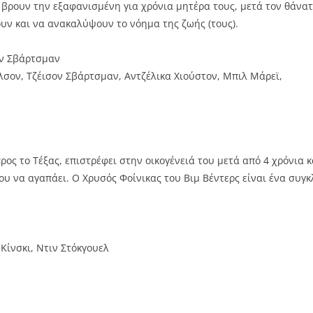
να βρουν την εξαφανισμένη για χρόνια μητέρα τους, μετά τον θάν
υν και να ανακαλύψουν το νόημα της ζωής (τους).
ον Σβάρτσμαν
σον, Τζέισον Σβάρτσμαν, Αντζέλικα Χιούστον, Μπιλ Μάρεϊ,
ς το Τέξας, επιστρέφει στην οικογένειά του μετά από 4 χρόνια κα
του να αγαπάει. Ο Χρυσός Φοίνικας του Βιμ Βέντερς είναι ένα συγ
Κίνσκι, Ντιν Στόκγουελ