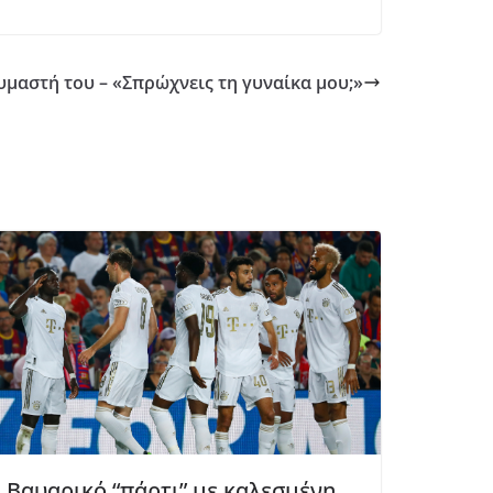
υμαστή του – «Σπρώχνεις τη γυναίκα μου;»
Βαυαρικό “πάρτι” με καλεσμένη