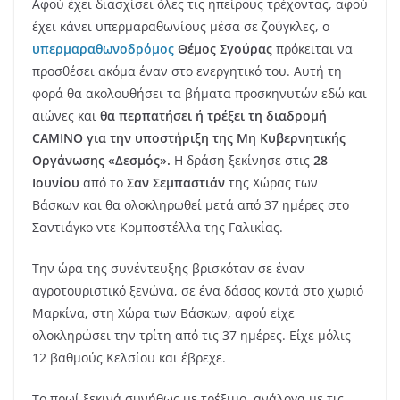
Αφού έχει διασχίσει όλες τις ηπείρους τρέχοντας, αφού
έχει κάνει υπερμαραθωνίους μέσα σε ζούγκλες, ο
υπερμαραθωνοδρόμος
Θέμος Σγούρας
πρόκειται να
προσθέσει ακόμα έναν στο ενεργητικό του. Αυτή τη
φορά θα ακολουθήσει τα βήματα προσκηνυτών εδώ και
αιώνες και
θα περπατήσει ή τρέξει τη διαδρομή
CAMINO για την υποστήριξη της Μη Κυβερνητικής
Οργάνωσης «Δεσμός».
Η δράση ξεκίνησε στις
28
Ιουνίου
από το
Σαν Σεμπαστιάν
της Χώρας των
Βάσκων και θα ολοκληρωθεί μετά από 37 ημέρες στο
Σαντιάγκο ντε Κομποστέλλα της Γαλικίας.
Την ώρα της συνέντευξης βρισκόταν σε έναν
αγροτουριστικό ξενώνα, σε ένα δάσος κοντά στο χωριό
Μαρκίνα, στη Χώρα των Βάσκων, αφού είχε
ολοκληρώσει την τρίτη από τις 37 ημέρες. Είχε μόλις
12 βαθμούς Κελσίου και έβρεχε.
Το πρωί ξεκινά συνήθως με τρέξιμο, ανάλογα με τις